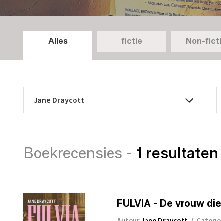
Alles
fictie
Non-fict
Boekrecensies -
1 resultaten
FULVIA - De vrouw die
Auteur
Jane Draycott
/
Catego