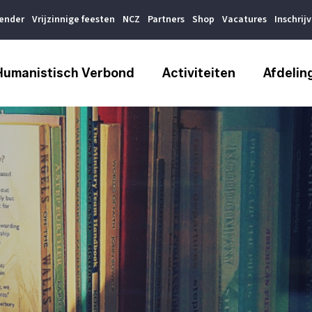
lender
Vrijzinnige feesten
NCZ
Partners
Shop
Vacatures
Inschrij
Humanistisch Verbond
Activiteiten
Afdelin