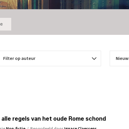
ie
 alle regels van het oude Rome schond
rie
Non-fictie
/
Beoordeeld door
Ignace Claessens