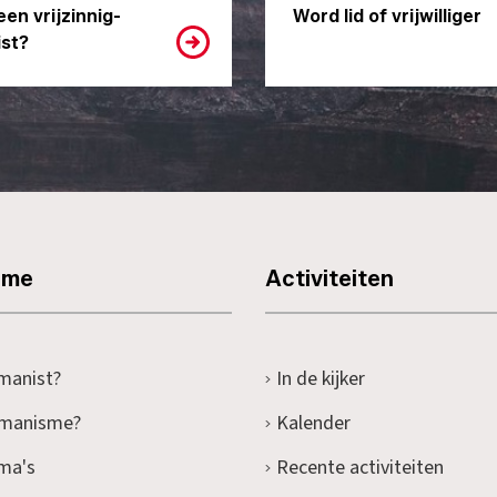
een vrijzinnig-
Word lid of vrijwilliger
st?
sme
Activiteiten
manist?
In de kijker
umanisme?
Kalender
ma's
Recente activiteiten