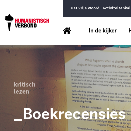
Het Vrije Woord
Activiteitenka
In de kijker
kritisch
lezen
_Boekrecensies