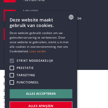
E-MAILADRES
secretariaat@humanistischverbond.be
Deze website maakt
gebruik van cookies.
BEZOEKADRES
ENGLISH
Deze website gebruikt cookies om uw
Pottenbrug 4
gebruikerservaring te verbeteren. Door
DUTCH
Antwerpen, 2000
onze website te gebruiken, stemt u in met
alle cookies in overeenstemming met ons
Cookiebeleid.
Lees verder
STRIKT NOODZAKELIJK
PRESTATIE
TARGETING
© Humanistisch Verbond 2026
FUNCTIONEEL
Privacy
Cookiestatement
ALLES ACCEPTEREN
Sitemap
#codedwithlove by
Codelines
ALLES AFWIJZEN
webapplicaties
,
mobiele apps
&
maatwerk websites