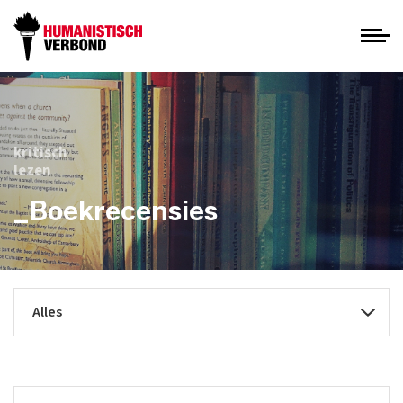
kritisch
lezen
_Boekrecensies