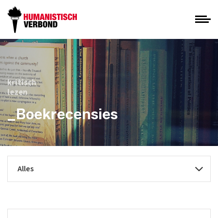
kritisch
lezen
_Boekrecensies