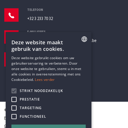
TELEFOON
+32 3 233 70 32
E-MAILADRES
secretariaat@humanistischverbond.be
Deze website maakt
gebruik van cookies.
BEZOEKADRES
ENGLISH
Deze website gebruikt cookies om uw
Pottenbrug 4
gebruikerservaring te verbeteren. Door
DUTCH
Antwerpen, 2000
onze website te gebruiken, stemt u in met
alle cookies in overeenstemming met ons
Cookiebeleid.
Lees verder
STRIKT NOODZAKELIJK
PRESTATIE
TARGETING
© Humanistisch Verbond 2026
FUNCTIONEEL
Privacy
Cookiestatement