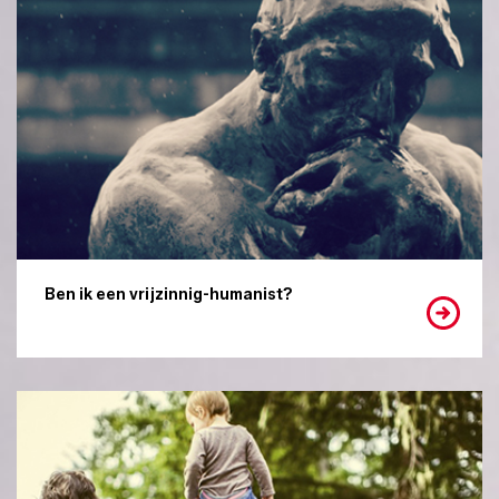
Ben ik een vrijzinnig-humanist?