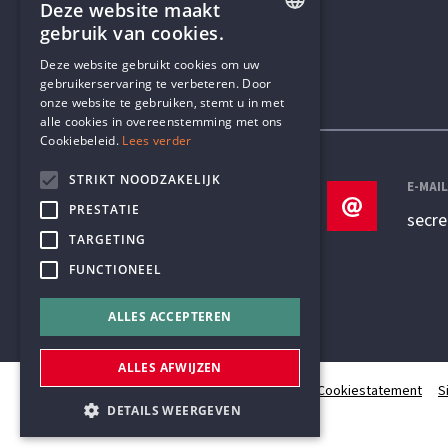
Deze website maakt
gebruik van cookies.
ENGLISH
Deze website gebruikt cookies om uw
gebruikerservaring te verbeteren. Door
DUTCH
onze website te gebruiken, stemt u in met
Contactgegevens
alle cookies in overeenstemming met ons
Cookiebeleid.
Lees verder
STRIKT NOODZAKELIJK
TELEFOON
E-MAI
PRESTATIE
+32 3 233 70 32
secr
TARGETING
FUNCTIONEEL
ALLES ACCEPTEREN
ALLES AFWIJZEN
© Humanistisch Verbond 2026
Privacy
Cookiestatement
S
DETAILS WEERGEVEN
#codedwithlove by
Codelines
webapplicaties
,
mobiele apps
&
maatwerk websites