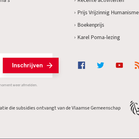
ma's
Recente activiteiten
Prijs Vrijzinnig Humanisme
Boekenprijs
Karel Poma-lezing
Inschrijven
er moment weer afmelden.
satie die subsidies ontvangt van de Vlaamse Gemeenschap