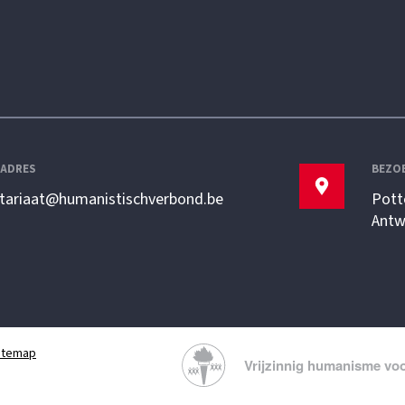
LADRES
BEZO
etariaat@humanistischverbond.be
Pott
Antw
itemap