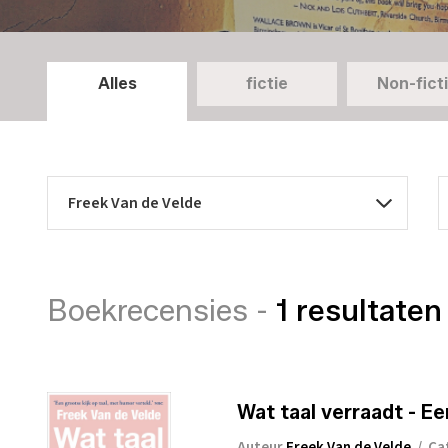
Alles
fictie
Non-fict
Boekrecensies -
1 resultaten
Wat taal verraadt - E
Auteur
Freek Van de Velde
/
Ca