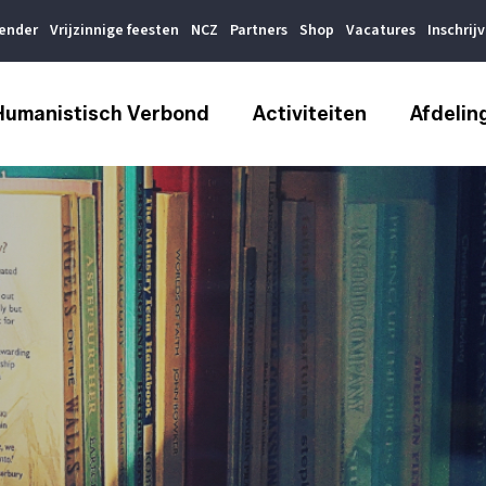
lender
Vrijzinnige feesten
NCZ
Partners
Shop
Vacatures
Inschrij
Humanistisch Verbond
Activiteiten
Afdelin