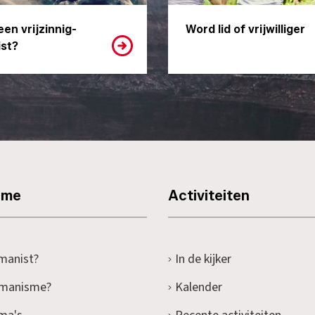
een vrijzinnig-
Word lid of vrijwilliger
st?
sme
Activiteiten
manist?
In de kijker
umanisme?
Kalender