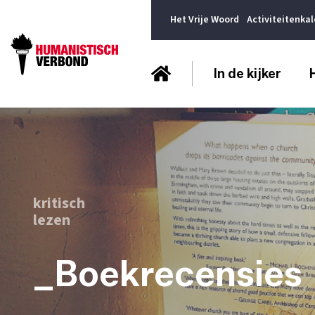
Het Vrije Woord
Activiteitenka
In de kijker
kritisch
lezen
_Boekrecensies