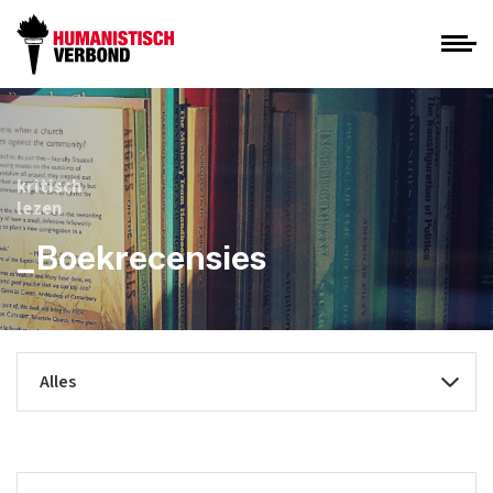
kritisch
lezen
_Boekrecensies