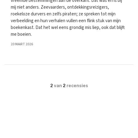
vreemde bestemmingen aan de overkant. Dat was en is bij
mij niet anders. Zeevaarders, ontdekkingsreizigers,
roekeloze durvers en zelfs piraten; ze spreken tot mijn
verbeelding en hun verhalen vullen een flink stuk van mijn
boekenkast. Dat het wel eens grondig mis liep, ook dat blijft
me boeien.
20 MAART 2026
2
van
2
recensies