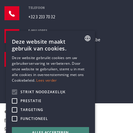
TELEFOON
+32 3 233 70 32
E-MAILADRES
secretariaat@humanistischverbond.be
Deze website maakt
gebruik van cookies.
BEZOEKADRES
ENGLISH
Deze website gebruikt cookies om uw
Pottenbrug 4
gebruikerservaring te verbeteren. Door
DUTCH
Antwerpen, 2000
onze website te gebruiken, stemt u in met
alle cookies in overeenstemming met ons
Cookiebeleid.
Lees verder
STRIKT NOODZAKELIJK
PRESTATIE
TARGETING
© Humanistisch Verbond 2026
FUNCTIONEEL
Privacy
Cookiestatement
ALLES ACCEPTEREN