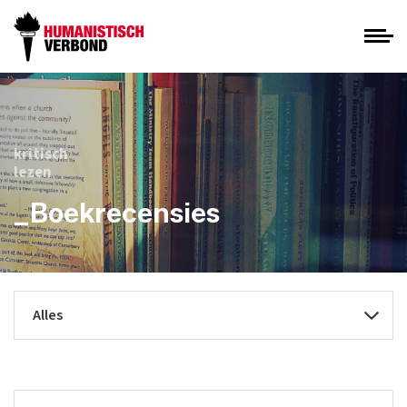
kritisch
lezen
_Boekrecensies