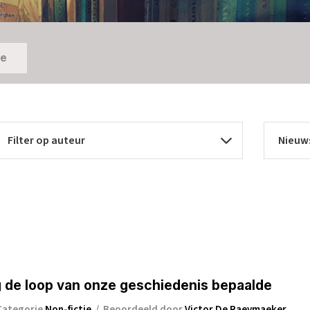
ie
 de loop van onze geschiedenis bepaalde
Categorie
Non-fictie
/
Beoordeeld door
Victor De Raeymaeker