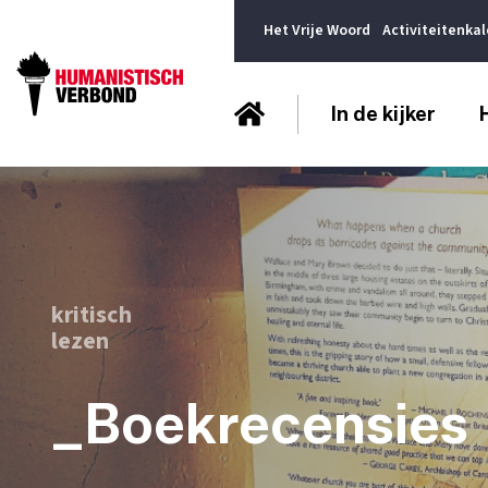
Het Vrije Woord
Activiteitenka
In de kijker
kritisch
lezen
_Boekrecensies