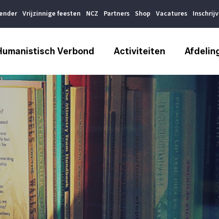
lender
Vrijzinnige feesten
NCZ
Partners
Shop
Vacatures
Inschrij
Humanistisch Verbond
Activiteiten
Afdelin