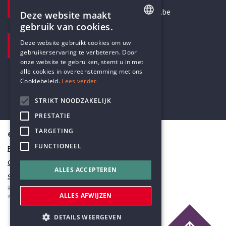
secretariaat@humanistischverbond.be
Deze website maakt
gebruik van cookies.
BEZOEKADRES
ENGLISH
Deze website gebruikt cookies om uw
Pottenbrug 4
gebruikerservaring te verbeteren. Door
DUTCH
Antwerpen, 2000
onze website te gebruiken, stemt u in met
alle cookies in overeenstemming met ons
Cookiebeleid.
Lees verder
STRIKT NOODZAKELIJK
PRESTATIE
TARGETING
© Humanistisch Verbond 2026
FUNCTIONEEL
Privacy
Cookiestatement
ALLES ACCEPTEREN
Sitemap
#codedwithlove by
Codelines
ALLES AFWIJZEN
webapplicaties
,
mobiele apps
&
maatwerk websites
DETAILS WEERGEVEN