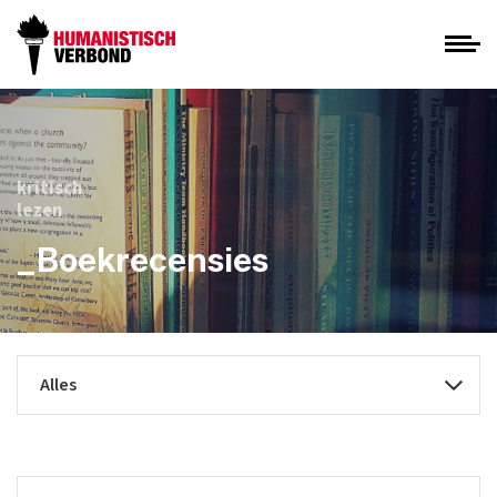
kritisch
lezen
_Boekrecensies