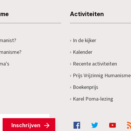
sme
Activiteiten
manist?
In de kijker
umanisme?
Kalender
ma's
Recente activiteiten
Prijs Vrijzinnig Humanisme
Boekenprijs
Karel Poma-lezing
Inschrijven