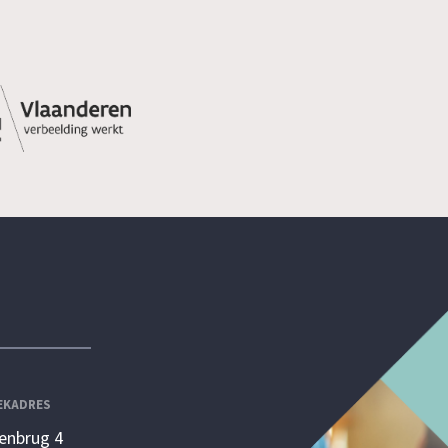
EKADRES
enbrug 4