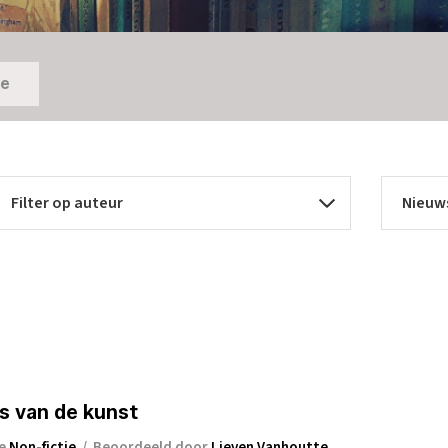
ie
n
s van de kunst
ie
Non-fictie
/
Beoordeeld door
Lieven Vanhoutte