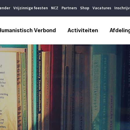
lender
Vrijzinnige feesten
NCZ
Partners
Shop
Vacatures
Inschrij
Humanistisch Verbond
Activiteiten
Afdelin