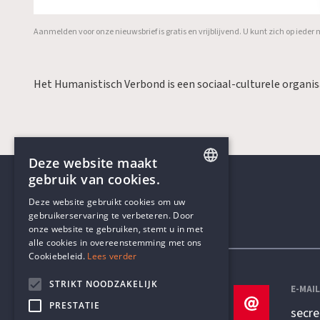
Aanmelden voor onze nieuwsbrief is gratis en vrijblijvend. U kunt zich op ied
Het Humanistisch Verbond is een sociaal-culturele organi
Deze website maakt
gebruik van cookies.
ENGLISH
Deze website gebruikt cookies om uw
gebruikerservaring te verbeteren. Door
DUTCH
onze website te gebruiken, stemt u in met
Contactgegevens
alle cookies in overeenstemming met ons
Cookiebeleid.
Lees verder
STRIKT NOODZAKELIJK
TELEFOON
E-MAI
PRESTATIE
+32 3 233 70 32
secr