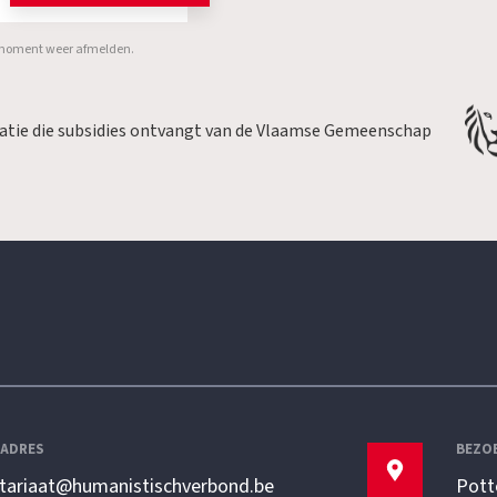
er moment weer afmelden.
satie die subsidies ontvangt van de Vlaamse Gemeenschap
LADRES
BEZO
etariaat@humanistischverbond.be
Pott