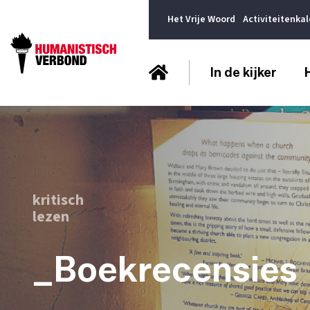
Het Vrije Woord
Activiteitenka
In de kijker
kritisch
lezen
_Boekrecensies