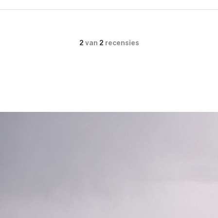
2
van
2
recensies