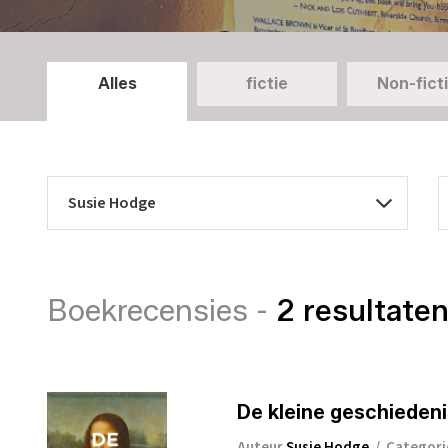
Alles
fictie
Non-fict
Boekrecensies -
2 resultate
De kleine geschiedeni
Auteur
Susie Hodge
/
Categor