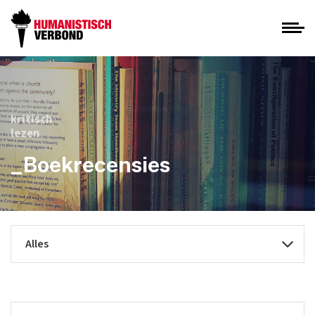
kritisch
lezen
_Boekrecensies