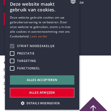
secretariaat@humanistischverbond.be
Deze website maakt
gebruik van cookies.
BEZOEKADRES
ENGLISH
Deze website gebruikt cookies om uw
Pottenbrug 4
gebruikerservaring te verbeteren. Door
DUTCH
Antwerpen, 2000
onze website te gebruiken, stemt u in met
alle cookies in overeenstemming met ons
Cookiebeleid.
Lees verder
STRIKT NOODZAKELIJK
PRESTATIE
TARGETING
© Humanistisch Verbond 2026
FUNCTIONEEL
Privacy
Cookiestatement
ALLES ACCEPTEREN
Sitemap
#codedwithlove by
Codelines
ALLES AFWIJZEN
webapplicaties
,
mobiele apps
&
maatwerk websites
DETAILS WEERGEVEN