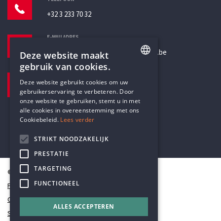
+32 3 233 70 32
E-MAILADRES
secretariaat@humanistischverbond.be
Deze website maakt
gebruik van cookies.
BEZOEKADRES
ENGLISH
Deze website gebruikt cookies om uw
Pottenbrug 4
gebruikerservaring te verbeteren. Door
DUTCH
Antwerpen, 2000
onze website te gebruiken, stemt u in met
alle cookies in overeenstemming met ons
Cookiebeleid.
Lees verder
STRIKT NOODZAKELIJK
PRESTATIE
TARGETING
© Humanistisch Verbond 2026
FUNCTIONEEL
Privacy
Cookiestatement
ALLES ACCEPTEREN
Sitemap