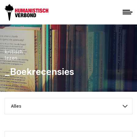
kritisch
lezen
_Boekrecensies