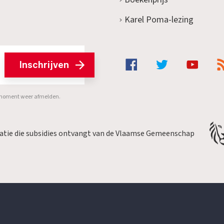
Karel Poma-lezing
Inschrijven
er moment weer afmelden.
satie die subsidies ontvangt van de Vlaamse Gemeenschap