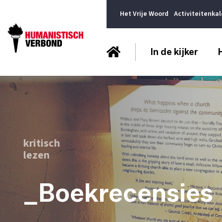
Het Vrije Woord
Activiteitenka
In de kijker
kritisch
lezen
_Boekrecensies