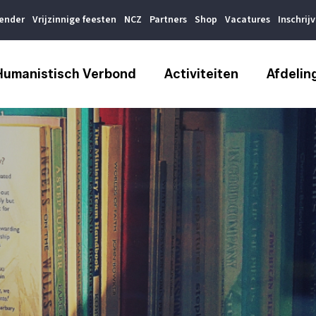
lender
Vrijzinnige feesten
NCZ
Partners
Shop
Vacatures
Inschrij
Humanistisch Verbond
Activiteiten
Afdelin