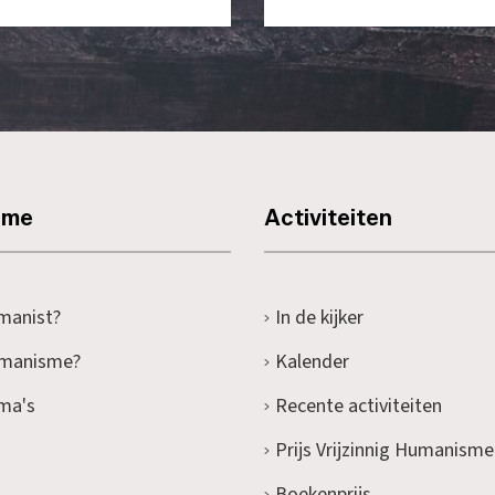
sme
Activiteiten
manist?
In de kijker
umanisme?
Kalender
ma's
Recente activiteiten
Prijs Vrijzinnig Humanisme
Boekenprijs