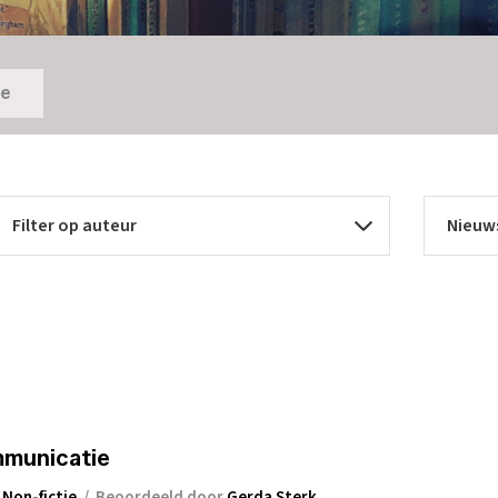
ie
municatie
e
Non-fictie
/
Beoordeeld door
Gerda Sterk