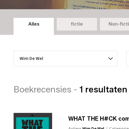
Alles
fictie
Non-fict
Boekrecensies -
1 resultaten
WHAT THE H#CK com
Auteur
Wim De Wel
/
Categori