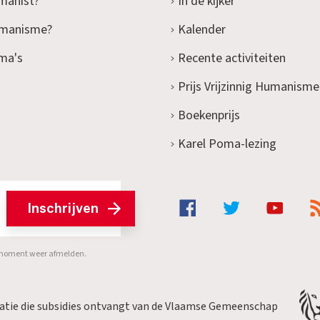
manist?
In de kijker
umanisme?
Kalender
ma's
Recente activiteiten
Prijs Vrijzinnig Humanisme
Boekenprijs
Karel Poma-lezing
Inschrijven
er moment weer afmelden.
satie die subsidies ontvangt van de Vlaamse Gemeenschap