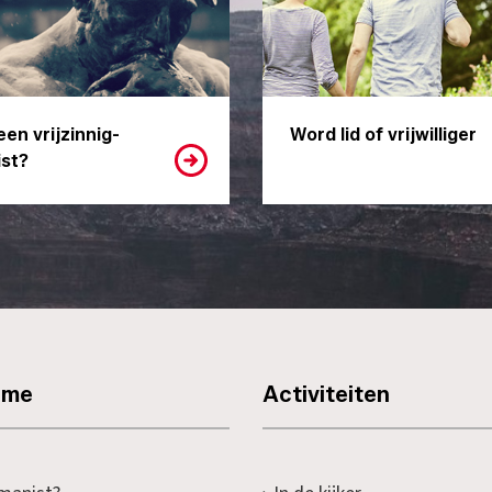
een vrijzinnig-
Word lid of vrijwilliger
st?
sme
Activiteiten