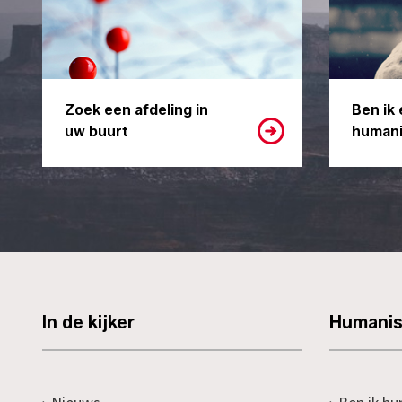
Zoek een afdeling in
Ben ik 
uw buurt
humani
In de kijker
Humani