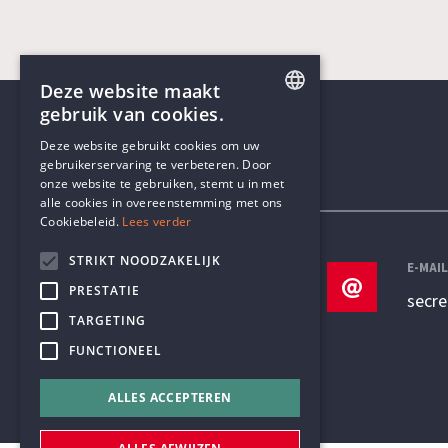
Deze website maakt
gebruik van cookies.
ENGLISH
Deze website gebruikt cookies om uw
gebruikerservaring te verbeteren. Door
DUTCH
onze website te gebruiken, stemt u in met
Contactgegevens
alle cookies in overeenstemming met ons
Cookiebeleid.
Lees verder
STRIKT NOODZAKELIJK
TELEFOON
E-MAI
PRESTATIE
+32 3 233 70 32
secr
TARGETING
FUNCTIONEEL
ALLES ACCEPTEREN