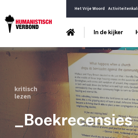
Het Vrije Woord
Activiteitenka
In de kijker
kritisch
lezen
_Boekrecensies