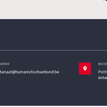
LADRES
BEZO
etariaat@humanistischverbond.be
Pott
Antw