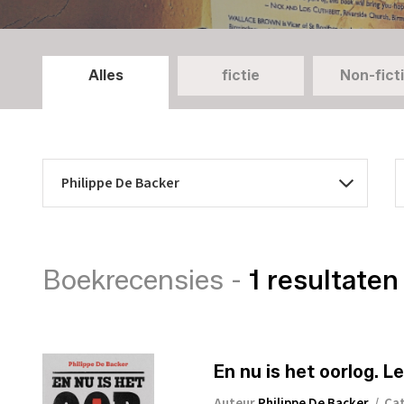
Alles
fictie
Non-fict
Boekrecensies -
1 resultaten
En nu is het oorlog. L
Auteur
Philippe De Backer
/
Ca