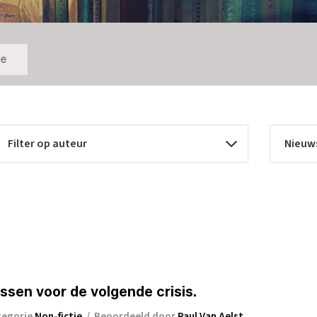
ie
essen voor de volgende crisis.
tegorie
Non-fictie
/
Beoordeeld door
Paul Van Aelst