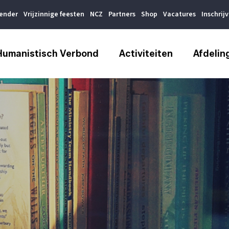
lender
Vrijzinnige feesten
NCZ
Partners
Shop
Vacatures
Inschrij
Humanistisch Verbond
Activiteiten
Afdelin