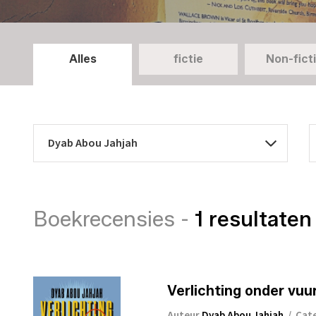
Alles
fictie
Non-fict
Boekrecensies -
1 resultaten
Verlichting onder vuu
Auteur
Dyab Abou Jahjah
/
Cat