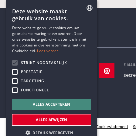
Deze website maakt
gebruik van cookies.
ENGLISH
Deze website gebruikt cookies om uw
gebruikerservaring te verbeteren. Door
DUTCH
onze website te gebruiken, stemt u in met
Contactgegevens
alle cookies in overeenstemming met ons
Cookiebeleid.
Lees verder
STRIKT NOODZAKELIJK
TELEFOON
E-MAI
PRESTATIE
+32 3 233 70 32
secr
TARGETING
FUNCTIONEEL
ALLES ACCEPTEREN
ALLES AFWIJZEN
© Humanistisch Verbond 2026
Privacy
Cookiestatement
S
DETAILS WEERGEVEN
#codedwithlove by
Codelines