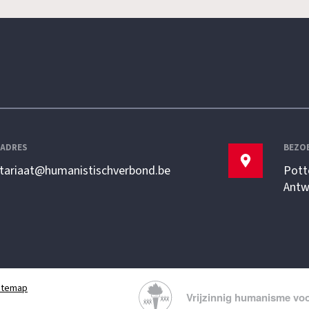
LADRES
BEZO
etariaat@humanistischverbond.be
Pott
Antw
itemap