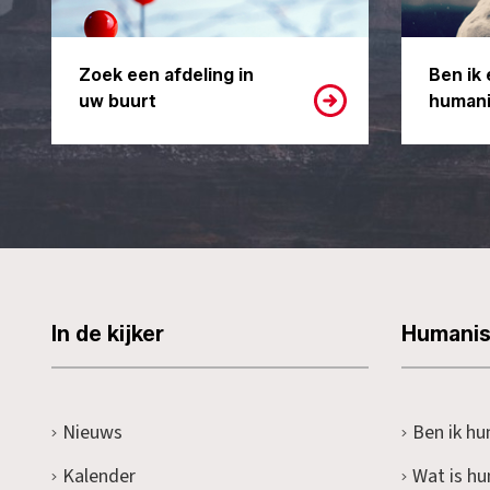
Zoek een afdeling in
Ben ik 
uw buurt
humani
In de kijker
Humani
Nieuws
Ben ik hu
Kalender
Wat is h