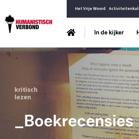
Het Vrije Woord
Activiteitenka
In de kijker
kritisch
lezen
_Boekrecensies