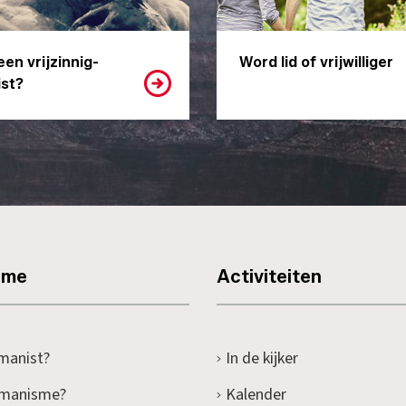
een vrijzinnig-
Word lid of vrijwilliger
st?
sme
Activiteiten
manist?
In de kijker
umanisme?
Kalender