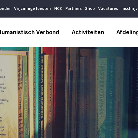
lender
Vrijzinnige feesten
NCZ
Partners
Shop
Vacatures
Inschrij
Humanistisch Verbond
Activiteiten
Afdelin