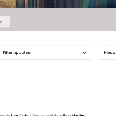
ie
r
egorie
Non-fictie
/
Beoordeeld door
Fons Mariën