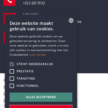
+32 3 233 70 32
E-MAILADRES
secretariaat@humanistischverbond.be
Deze website maakt
gebruik van cookies.
BEZOEKADRES
ENGLISH
Deze website gebruikt cookies om uw
Pottenbrug 4
gebruikerservaring te verbeteren. Door
DUTCH
Antwerpen, 2000
onze website te gebruiken, stemt u in met
alle cookies in overeenstemming met ons
Cookiebeleid.
Lees verder
STRIKT NOODZAKELIJK
PRESTATIE
TARGETING
© Humanistisch Verbond 2026
FUNCTIONEEL
Privacy
Cookiestatement
ALLES ACCEPTEREN
Sitemap
#codedwithlove by
Codelines