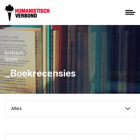
kritisch
lezen
_Boekrecensies