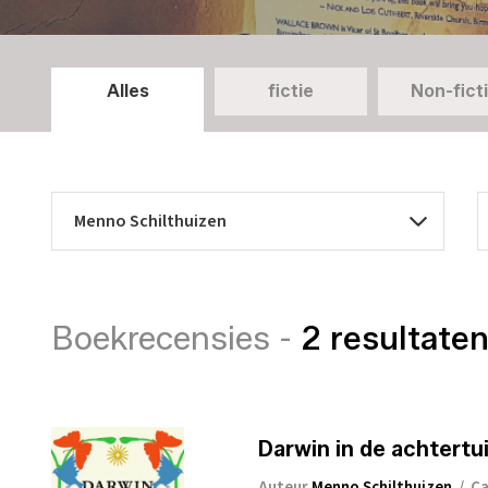
Alles
fictie
Non-fict
Boekrecensies -
2 resultate
Darwin in de achtertu
Auteur
Menno Schilthuizen
/
Ca