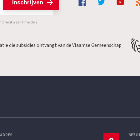
Inschrijven
er moment weer afmelden.
satie die subsidies ontvangt van de Vlaamse Gemeenschap
LADRES
BEZO