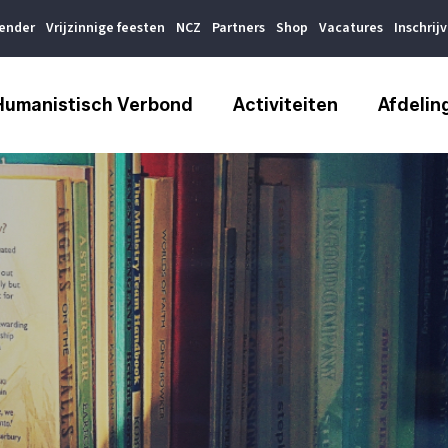
lender
Vrijzinnige feesten
NCZ
Partners
Shop
Vacatures
Inschrij
Humanistisch Verbond
Activiteiten
Afdelin