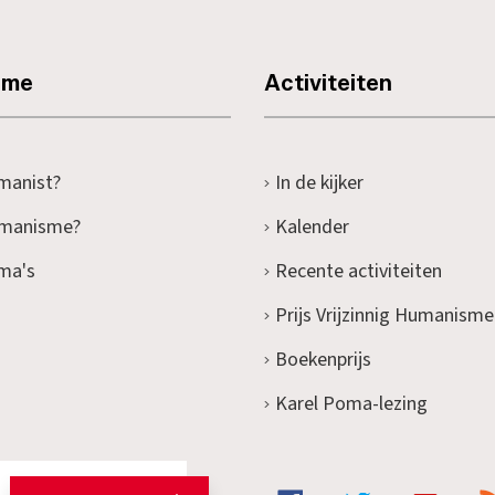
sme
Activiteiten
manist?
In de kijker
umanisme?
Kalender
ma's
Recente activiteiten
Prijs Vrijzinnig Humanisme
Boekenprijs
Karel Poma-lezing