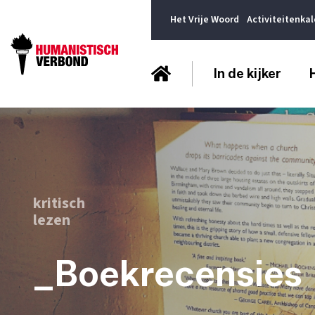
Het Vrije Woord
Activiteitenka
In de kijker
kritisch
lezen
_Boekrecensies