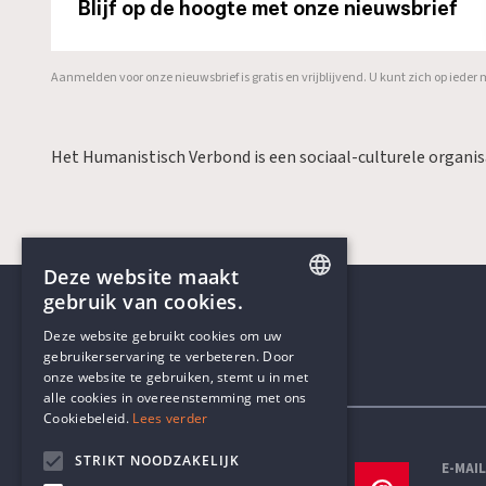
Blijf op de hoogte met onze nieuwsbrief
Aanmelden voor onze nieuwsbrief is gratis en vrijblijvend. U kunt zich op ied
Het Humanistisch Verbond is een sociaal-culturele organi
Deze website maakt
gebruik van cookies.
ENGLISH
Deze website gebruikt cookies om uw
gebruikerservaring te verbeteren. Door
DUTCH
onze website te gebruiken, stemt u in met
Contactgegevens
alle cookies in overeenstemming met ons
Cookiebeleid.
Lees verder
STRIKT NOODZAKELIJK
TELEFOON
E-MAI