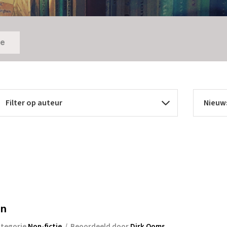
ie
n
in
tegorie
Non-fictie
/
Beoordeeld door
Dirk Ooms