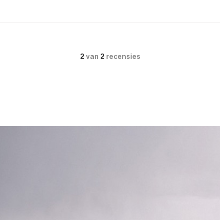
2
van
2
recensies