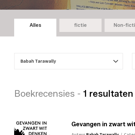
Alles
fictie
Non-fict
Boekrecensies -
1 resultaten
Gevangen in zwart wi
Auteur
Babah Tarawally
/
Cate