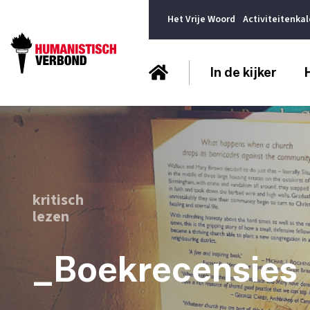
Het Vrije Woord
Activiteitenka
In de kijker
kritisch
lezen
_Boekrecensies