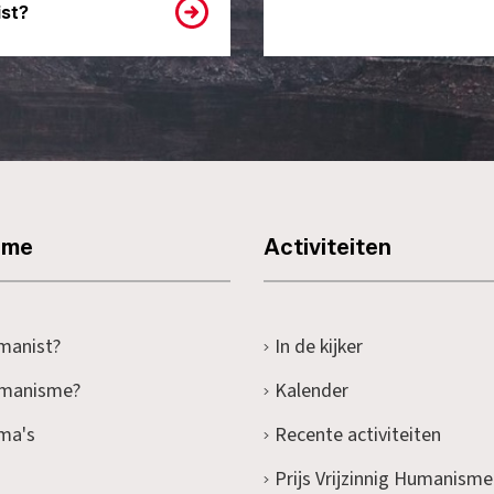
st?
sme
Activiteiten
manist?
In de kijker
umanisme?
Kalender
ma's
Recente activiteiten
Prijs Vrijzinnig Humanisme