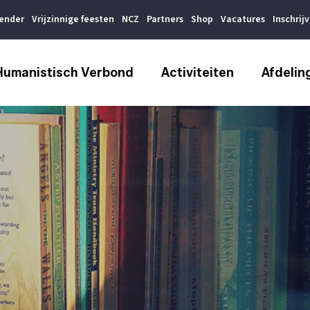
lender
Vrijzinnige feesten
NCZ
Partners
Shop
Vacatures
Inschrij
Humanistisch Verbond
Activiteiten
Afdelin