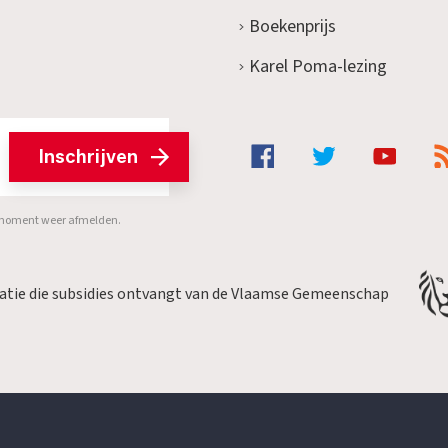
Boekenprijs
Karel Poma-lezing
Inschrijven
er moment weer afmelden.
satie die subsidies ontvangt van de Vlaamse Gemeenschap