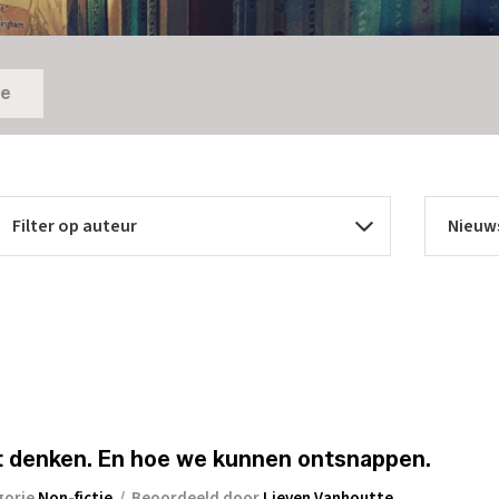
ie
t denken. En hoe we kunnen ontsnappen.
gorie
Non-fictie
/
Beoordeeld door
Lieven Vanhoutte