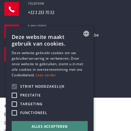
TELEFOON
+32 3 233 70 32
E-MAILADRES
secretariaat@humanistischverbond.be
Deze website maakt
gebruik van cookies.
BEZOEKADRES
ENGLISH
Deze website gebruikt cookies om uw
Pottenbrug 4
gebruikerservaring te verbeteren. Door
DUTCH
Antwerpen, 2000
onze website te gebruiken, stemt u in met
alle cookies in overeenstemming met ons
Cookiebeleid.
Lees verder
STRIKT NOODZAKELIJK
PRESTATIE
TARGETING
© Humanistisch Verbond 2026
FUNCTIONEEL
Privacy
Cookiestatement
ALLES ACCEPTEREN
Sitemap