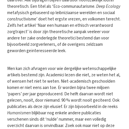
daarover. Alle bijdragen blijven daardoor hoofdzakelijk louter
theoretisch. Een titel als ‘Eco-communautarisme.
Deep Ecology
metafysisch gebaseerd op leibniziaanse werelden en sociaal
constructivisme’ doet het ergste vrezen, en volkomen terecht.
Zelfs het artikel ‘Naar een humaan en ethisch verantwoord
zorgtraject’ is door zijn theoretische aanpak veeleer voor
andere ter zake onderlegde theoretici bestemd dan voor
bijvoorbeeld zorgverleners, of de overigens zeldzaam
geworden geïnteresseerde leek.
Men kan zich afvragen voor wie dergelijke wetenschappelijke
artikels bestemd zijn. Academici lezen die niet, ze weten het al,
of wensen het niet te weten. Niet-academisch geschoolden
komen er niet eens aan toe. Er worden bijna twee miljoen
‘papers’ per jaar geproduceerd. De helft daarvan wordt niet
gelezen, nooit, door niemand. 90 % wordt nooit geciteerd. Ook
publicaties als deze zijn elusief. Er zijn bijvoorbeeld in de reeks
Humanismen
blijkbaar nog enkele andere publicaties
verschenen sinds dit ‘nulde’ nummer, maar een volledig
overzicht daarvan is onvindbaar. Zoek ook maar niet op deze