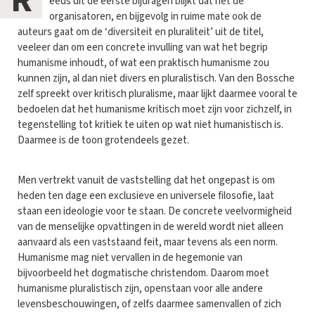
R
eeds uit de eerste bijdragen blijkt dat het de
organisatoren, en bijgevolg in ruime mate ook de
auteurs gaat om de ‘diversiteit en pluraliteit’ uit de titel,
veeleer dan om een concrete invulling van wat het begrip
humanisme inhoudt, of wat een praktisch humanisme zou
kunnen zijn, al dan niet divers en pluralistisch. Van den Bossche
zelf spreekt over kritisch pluralisme, maar lijkt daarmee vooral te
bedoelen dat het humanisme kritisch moet zijn voor zichzelf, in
tegenstelling tot kritiek te uiten op wat niet humanistisch is.
Daarmee is de toon grotendeels gezet.
Men vertrekt vanuit de vaststelling dat het ongepast is om
heden ten dage een exclusieve en universele filosofie, laat
staan een ideologie voor te staan. De concrete veelvormigheid
van de menselijke opvattingen in de wereld wordt niet alleen
aanvaard als een vaststaand feit, maar tevens als een norm.
Humanisme mag niet vervallen in de hegemonie van
bijvoorbeeld het dogmatische christendom. Daarom moet
humanisme pluralistisch zijn, openstaan voor alle andere
levensbeschouwingen, of zelfs daarmee samenvallen of zich