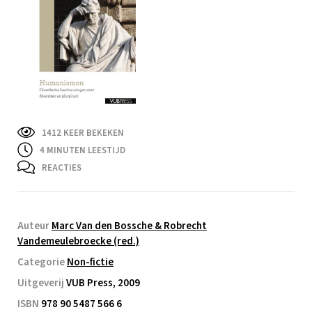
1412 KEER BEKEKEN
4
MINUTEN LEESTIJD
REACTIES
Auteur
Marc Van den Bossche & Robrecht
Vandemeulebroecke (red.)
Categorie
Non-fictie
Uitgeverij
VUB Press, 2009
ISBN
978 90 5487 566 6