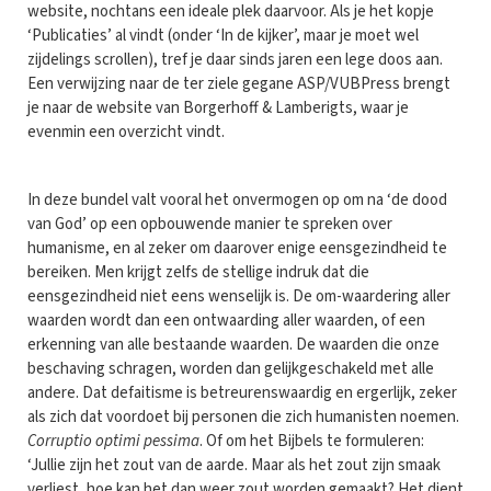
website, nochtans een ideale plek daarvoor. Als je het kopje
‘Publicaties’ al vindt (onder ‘In de kijker’, maar je moet wel
zijdelings scrollen), tref je daar sinds jaren een lege doos aan.
Een verwijzing naar de ter ziele gegane ASP/VUBPress brengt
je naar de website van Borgerhoff & Lamberigts, waar je
evenmin een overzicht vindt.
In deze bundel valt vooral het onvermogen op om na ‘de dood
van God’ op een opbouwende manier te spreken over
humanisme, en al zeker om daarover enige eensgezindheid te
bereiken. Men krijgt zelfs de stellige indruk dat die
eensgezindheid niet eens wenselijk is. De om-waardering aller
waarden wordt dan een ontwaarding aller waarden, of een
erkenning van alle bestaande waarden. De waarden die onze
beschaving schragen, worden dan gelijkgeschakeld met alle
andere. Dat defaitisme is betreurenswaardig en ergerlijk, zeker
als zich dat voordoet bij personen die zich humanisten noemen.
Corruptio optimi pessima
. Of om het Bijbels te formuleren:
‘Jullie zijn het zout van de aarde. Maar als het zout zijn smaak
verliest, hoe kan het dan weer zout worden gemaakt? Het dient