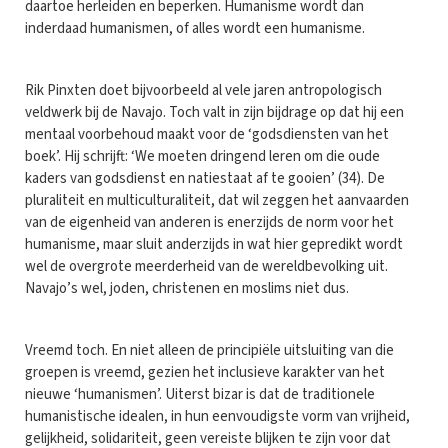
daartoe herleiden en beperken. Humanisme wordt dan
inderdaad humanismen, of alles wordt een humanisme.
Rik Pinxten doet bijvoorbeeld al vele jaren antropologisch
veldwerk bij de Navajo. Toch valt in zijn bijdrage op dat hij een
mentaal voorbehoud maakt voor de ‘godsdiensten van het
boek’. Hij schrijft: ‘We moeten dringend leren om die oude
kaders van godsdienst en natiestaat af te gooien’ (34). De
pluraliteit en multiculturaliteit, dat wil zeggen het aanvaarden
van de eigenheid van anderen is enerzijds de norm voor het
humanisme, maar sluit anderzijds in wat hier gepredikt wordt
wel de overgrote meerderheid van de wereldbevolking uit.
Navajo’s wel, joden, christenen en moslims niet dus.
Vreemd toch. En niet alleen de principiële uitsluiting van die
groepen is vreemd, gezien het inclusieve karakter van het
nieuwe ‘humanismen’. Uiterst bizar is dat de traditionele
humanistische idealen, in hun eenvoudigste vorm van vrijheid,
gelijkheid, solidariteit, geen vereiste blijken te zijn voor dat