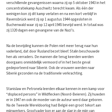
verschillende gevangenissen waarna zij op 5 oktober 1943 in het
concentratiekamp Auschwitz terecht kwam. Als één der
weinigen kon zij dit kamp verlaten en na een kort verblijf in
Ravensbrück werd zij op 1 augustus 1944 opgesloten in
Buchenwald waar zij op 12 april 1945 bevrijd werd. In totaal was
zij 1320 dagen een gevangene van de Nazi’s.
Na de bevrijding kunnen de Polen niet meer terug naar hun
vaderland, dat door Rusland bezet bleef. Stalin beschouwde
hen als verraders. De mannen die terug keerden werden
doorgaans onmiddellijk vermoord of in het beste geval
gedeporteerd naar Siberië. Ook de vrouwen werden naar
Siberië gezonden na de traditionele verkrachting.
Stanislaw en Petronela leerden elkaar kennen in een kamp voor
“displaced persons” in Wildflecken (Noord-Beieren). Zij huwden
er in 1947 en ook de moeder van de auteur werd daar geboren.
Na de Tweede Wereldoorlog had België een groot tekort aan
mijnwerkers. Grootvader kon er aan de slag in de mijn van