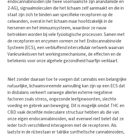
endocannabinoïden (de twee voornaamste zijn anandamide en
2-AG), signaalmoleculen die het lichaam zelf aanmaakt en die in
staat zijn zich te binden aan specifieke receptoren op de
celwanden, overal in het lichaam maar hoofdzakelijk in de
hersenen en het immuunsysteem, waardoor ze nauw
betrokken worden bij vele fysiologische processen. Samen met
de receptoren en enzymen vormen ze het Endocannabinoïde
Systeem (ECS), een verbluffend intercellulair netwerk waarvan
Vankrunkelsven het werkingsmechanisme, de effecten en de
betekenis voor onze algehele gezondheid haarfijn verklaart.
Niet zonder daaraan toe te voegen dat cannabis een belangrijke
natuurlijke, lichaamsvreemde aanvulling kan zijn op een ECS dat
in disbalans verkeert vanwege allerlei externe negatieve
factoren zoals stress, ongezonde leefgewoonten, slechte
voeding en gebrek aan beweging. Dit is mogelijk omdat THC en
CBD vaak dezelfde moleculaire structuur hebben als die van
onze eigen endocannabinoïden, wat evenwel niet belet dat ze
ieder toch verschillend interageren met de receptoren. Als
laatste in de rij bestaan er talrijke synthetische cannabinoïden,