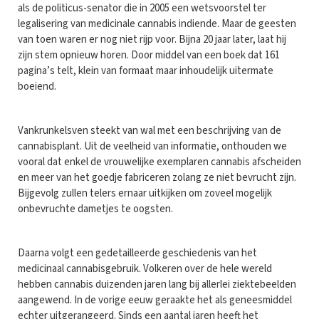
als de politicus-senator die in 2005 een wetsvoorstel ter
legalisering van medicinale cannabis indiende. Maar de geesten
van toen waren er nog niet rijp voor. Bijna 20 jaar later, laat hij
zijn stem opnieuw horen. Door middel van een boek dat 161
pagina’s telt, klein van formaat maar inhoudelijk uitermate
boeiend.
Vankrunkelsven steekt van wal met een beschrijving van de
cannabisplant. Uit de veelheid van informatie, onthouden we
vooral dat enkel de vrouwelijke exemplaren cannabis afscheiden
en meer van het goedje fabriceren zolang ze niet bevrucht zijn.
Bijgevolg zullen telers ernaar uitkijken om zoveel mogelijk
onbevruchte dametjes te oogsten.
Daarna volgt een gedetailleerde geschiedenis van het
medicinaal cannabisgebruik. Volkeren over de hele wereld
hebben cannabis duizenden jaren lang bij allerlei ziektebeelden
aangewend. In de vorige eeuw geraakte het als geneesmiddel
echter uitgerangeerd. Sinds een aantal jaren heeft het