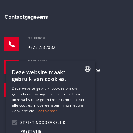
Contactgegevens
TELEFOON
+32 3 233 70 32
E-MAILADRES
secretariaat@humanistischverbond.be
Deze website maakt
gebruik van cookies.
BEZOEKADRES
ENGLISH
Deze website gebruikt cookies om uw
Pottenbrug 4
gebruikerservaring te verbeteren. Door
DUTCH
Antwerpen, 2000
onze website te gebruiken, stemt u in met
alle cookies in overeenstemming met ons
Cookiebeleid.
Lees verder
STRIKT NOODZAKELIJK
PRESTATIE