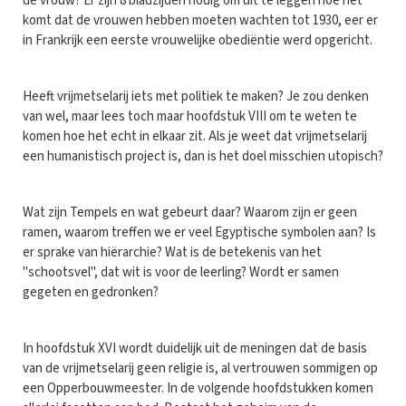
de vrouw? Er zijn 8 bladzijden nodig om uit te leggen hoe het
komt dat de vrouwen hebben moeten wachten tot 1930, eer er
in Frankrijk een eerste vrouwelijke obediëntie werd opgericht.
Heeft vrijmetselarij iets met politiek te maken? Je zou denken
van wel, maar lees toch maar hoofdstuk VIII om te weten te
komen hoe het echt in elkaar zit. Als je weet dat vrijmetselarij
een humanistisch project is, dan is het doel misschien utopisch?
Wat zijn Tempels en wat gebeurt daar? Waarom zijn er geen
ramen, waarom treffen we er veel Egyptische symbolen aan? Is
er sprake van hiërarchie? Wat is de betekenis van het
"schootsvel", dat wit is voor de leerling? Wordt er samen
gegeten en gedronken?
In hoofdstuk XVI wordt duidelijk uit de meningen dat de basis
van de vrijmetselarij geen religie is, al vertrouwen sommigen op
een Opperbouwmeester. In de volgende hoofdstukken komen