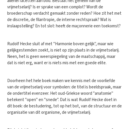
allerlei facetten aan bod. Bestaat het geheim van de
vrijmetselarij? Is er sprake van een complot? Wordt de
broederschap verdacht gemaakt zonder reden? Hoe zit het met
de discretie, de filantropie, de interne rechtspraak? Wat is
inslaapstelling? En tot slot: heeft de maçonnerie een toekomst?
Rudolf Hecke sluit af met "Harmonie boven gelijk", maar wie
gelijkgestemden zoekt, is niet op zijn plaats in de vrijmetselarij.
Neen, het is geen weerspiegeling van de maatschappij, maar
dat is niet erg, want er is niets mis met een goede elite.
Doorheen het hele boek maken we kennis met de voorliefde
van de vrijmetselarij voor symbolen: de titel is beeldspraak, maar
de ondertitel evenzeer. Het oud-Griekse woord "anatomie"
betekent "open" en "snede". Dat is wat Rudolf Hecke doet in
dit boek: de bestudering, tot op het bot, van de structuur en de
organisatie van dit organisme, de vrijmetselarij.