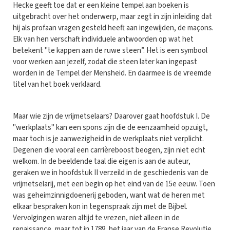
Hecke geeft toe dat er een kleine tempel aan boeken is
uitgebracht over het onderwerp, maar zegt in zijn inleiding dat
hij als profaan vragen gesteld heeft aan ingewijden, de maçons.
Elk van hen verschaft individuele antwoorden op wat het
betekent "te kappen aan de ruwe steen”. Het is een symbool
voor werken aan jezelf, zodat die steen later kan ingepast
worden in de Tempel der Mensheid. En daarmee is de vreemde
titel van het boek verklaard.
Maar wie zijn de vrijmetselaars? Daarover gaat hoofdstuk I. De
"werkplaats" kan een spons zijn die de eenzaamheid opzuigt,
maar toch is je aanwezigheid in de werkplaats niet verplicht.
Degenen die vooral een carrièreboost beogen, zijn niet echt
welkom. In de beeldende taal die eigen is aan de auteur,
geraken we in hoofdstuk II verzeild in de geschiedenis van de
vrijmetselarij, met een begin op het eind van de 15e eeuw. Toen
was geheimzinnigdoenerij geboden, want wat de heren met
elkaar bespraken kon in tegenspraak zijn met de Bijbel.
Vervolgingen waren altijd te vrezen, niet alleen in de
renaissance, maar tot in 1789, het jaar van de Franse Revolutie.