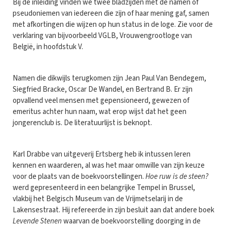
Bij de inleiding vinden we twee bladzijden met de namen of
pseudoniemen van iedereen die zijn of haar mening gaf, samen
met afkortingen die wijzen op hun status in de loge. Zie voor de
verklaring van bijvoorbeeld VGLB, Vrouwengrootloge van
België, in hoofdstuk V.
Namen die dikwijls terugkomen zijn Jean Paul Van Bendegem,
Siegfried Bracke, Oscar De Wandel, en Bertrand B. Er zijn
opvallend veel mensen met gepensioneerd, gewezen of
emeritus achter hun naam, wat erop wijst dat het geen
jongerenclub is. De literatuurlijst is beknopt.
Karl Drabbe van uitgeverij Ertsberg heb ik intussen leren
kennen en waarderen, al was het maar omwille van zijn keuze
voor de plaats van de boekvoorstellingen.
Hoe ruw is de steen?
werd gepresenteerd in een belangrijke Tempel in Brussel,
vlakbij het Belgisch Museum van de Vrijmetselarij in de
Lakensestraat. Hij refereerde in zijn besluit aan dat andere boek
Levende Stenen
waarvan de boekvoorstelling doorging in de