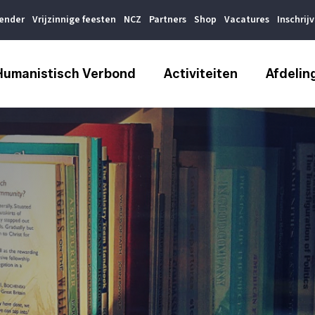
lender
Vrijzinnige feesten
NCZ
Partners
Shop
Vacatures
Inschrij
Humanistisch Verbond
Activiteiten
Afdelin