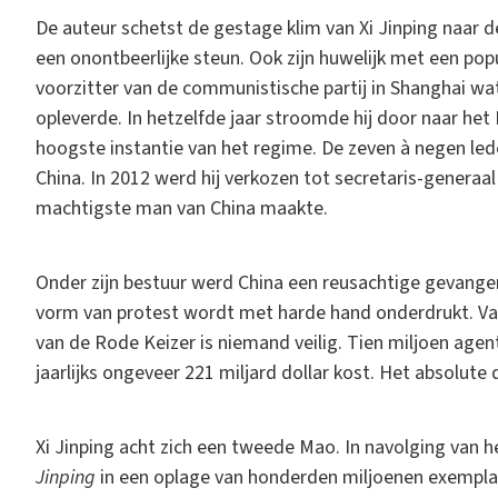
De auteur schetst de gestage klim van Xi Jinping naar d
een onontbeerlijke steun. Ook zijn huwelijk met een popu
voorzitter van de communistische partij in Shanghai wa
opleverde. In hetzelfde jaar stroomde hij door naar he
hoogste instantie van het regime. De zeven à negen led
China. In 2012 werd hij verkozen tot secretaris-gener
machtigste man van China maakte.
Onder zijn bestuur werd China een reusachtige gevangen
vorm van protest wordt met harde hand onderdrukt. Van
van de Rode Keizer is niemand veilig. Tien miljoen ag
jaarlijks ongeveer 221 miljard dollar kost. Het absolut
Xi Jinping acht zich een tweede Mao. In navolging van 
Jinping
in een oplage van honderden miljoenen exemplare