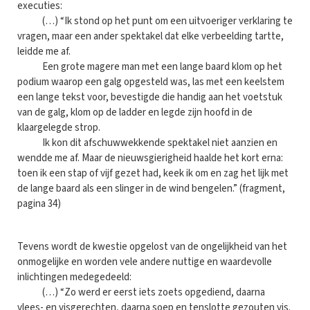
executies:
(…) “Ik stond op het punt om een uitvoeriger verklaring te
vragen, maar een ander spektakel dat elke verbeelding tartte,
leidde me af.
Een grote magere man met een lange baard klom op het
podium waarop een galg opgesteld was, las met een keelstem
een lange tekst voor, bevestigde die handig aan het voetstuk
van de galg, klom op de ladder en legde zijn hoofd in de
klaargelegde strop.
Ik kon dit afschuwwekkende spektakel niet aanzien en
wendde me af. Maar de nieuwsgierigheid haalde het kort erna:
toen ik een stap of vijf gezet had, keek ik om en zag het lijk met
de lange baard als een slinger in de wind bengelen.” (fragment,
pagina 34)
Tevens wordt de kwestie opgelost van de ongelijkheid van het
onmogelijke en worden vele andere nuttige en waardevolle
inlichtingen medegedeeld:
(…) “Zo werd er eerst iets zoets opgediend, daarna
vlees- en visgerechten, daarna soep en tenslotte gezouten vis.