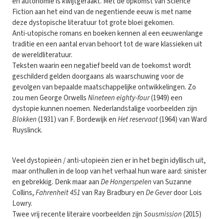
en autonomie is kwijtgeraakt. Met de opkomst van Science
Fiction aan het eind van de negentiende eeuw is met name
deze dystopische literatuur tot grote bloei gekomen.
Anti-utopische romans en boeken kennen al een eeuwenlange
traditie en een aantal ervan behoort tot de ware klassieken uit
de wereldliteratuur.
Teksten waarin een negatief beeld van de toekomst wordt
geschilderd gelden doorgaans als waarschuwing voor de
gevolgen van bepaalde maatschappelijke ontwikkelingen. Zo
zou men George Orwells
Nineteen eighty-four
(1949) een
dystopie kunnen noemen. Nederlandstalige voorbeelden zijn
Blokken
(1931) van F. Bordewijk en
Het reservaat
(1964) van Ward
Ruyslinck.
Veel dystopieën / anti-utopieën zien er in het begin idyllisch uit,
maar onthullen in de loop van het verhaal hun ware aard: sinister
en gebrekkig. Denk maar aan
De Hongerspelen
van Suzanne
Collins,
Fahrenheit 451
van Ray Bradbury en
De Gever
door Lois
Lowry.
Twee vrij recente literaire voorbeelden zijn
Sousmission
(2015)