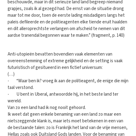
beschouwde, maar in dit serieuze land land begreep niemand
grapjes, zoals ik al gezegd had. De ernst van de situatie drong
maar tot me door, toen de eerste lading misdadigers langs het
paleis defileerde en de politieagenten elke tiende eruit haalden
en dit alleroprechtste verlangen om afscheid te nemen van dit
aardse tranendal begonnen waar te maken.” (fragment, p. 140)
Anti-utopieën bevatten bovendien vaak elementen van
overeenstemming of extreme gelijkheid en de setting is vaak
futuristisch of gesitueerd in een fictief universum:
(…)
- “Waar ben ik? vroeg ik aan de politieagent, de enige die mijn
taal verstond.
- U bent in Uberal, antwoordde hij, in het beste land ter
wereld.
Van zo een land had ik nog nooit gehoord.
Ik weet dat geen enkele benaming van een land zo maar een
nietszeggende klank is, maar iets moet betekenen in een van
de bestaande talen: zo is Frankrijk het land van de vrije mensen,
Hellas zoals ook Duitsland Gods landen. Voor de benaming van