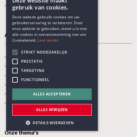
Deze website maakt
Onze thema's
gebruik van cookies.
ENGLISH
Deze website gebruikt cookies om uw
gebruikerservaring te verbeteren. Door
DUTCH
onze website te gebruiken, stemt u in met
alle cookies in overeenstemming met ons
Activiteiten
Cookiebeleid.
Lees verder
STRIKT NOODZAKELIJK
In de kijker
PRESTATIE
Kalender
TARGETING
Recente activiteiten
FUNCTIONEEL
Prijs Vrijzinnig Humanisme
Boekenprijs
ALLES ACCEPTEREN
Karel Poma-lezing
ALLES AFWIJZEN
DETAILS WEERGEVEN
Onze thema's