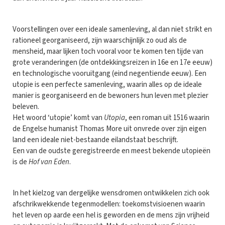
Voorstellingen over een ideale samenleving, al dan niet strikt en
rationeel georganiseerd, zijn waarschijnlijk zo oud als de
mensheid, maar lijken toch vooral voor te komen ten tijde van
grote veranderingen (de ontdekkingsreizen in 16e en 17e eeuw)
en technologische vooruitgang (eind negentiende eeuw). Een
utopie is een perfecte samenleving, waarin alles op de ideale
manier is georganiseerd en de bewoners hun leven met plezier
beleven.
Het woord ‘utopie’ komt van
Utopia
, een roman uit 1516 waarin
de Engelse humanist Thomas More uit onvrede over zijn eigen
land een ideale niet-bestaande eilandstaat beschrijft.
Een van de oudste geregistreerde en meest bekende utopieën
is de
Hof van Eden
.
In het kielzog van dergelijke wensdromen ontwikkelen zich ook
afschrikwekkende tegenmodellen: toekomstvisioenen waarin
het leven op aarde een hel is geworden en de mens zijn vrijheid