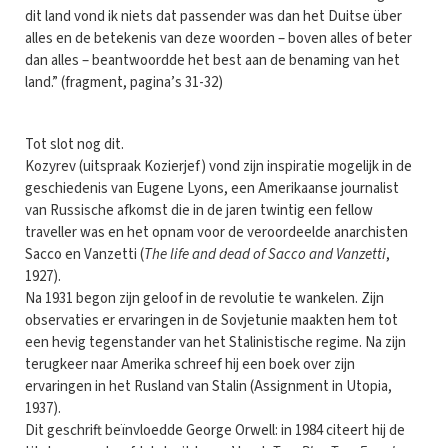
dit land vond ik niets dat passender was dan het Duitse über
alles en de betekenis van deze woorden – boven alles of beter
dan alles – beantwoordde het best aan de benaming van het
land.” (fragment, pagina’s 31-32)
Tot slot nog dit.
Kozyrev (uitspraak Kozierjef) vond zijn inspiratie mogelijk in de
geschiedenis van Eugene Lyons, een Amerikaanse journalist
van Russische afkomst die in de jaren twintig een fellow
traveller was en het opnam voor de veroordeelde anarchisten
Sacco en Vanzetti (
The life and dead of Sacco and Vanzetti
,
1927).
Na 1931 begon zijn geloof in de revolutie te wankelen. Zijn
observaties er ervaringen in de Sovjetunie maakten hem tot
een hevig tegenstander van het Stalinistische regime. Na zijn
terugkeer naar Amerika schreef hij een boek over zijn
ervaringen in het Rusland van Stalin (Assignment in Utopia,
1937).
Dit geschrift beïnvloedde George Orwell: in 1984 citeert hij de