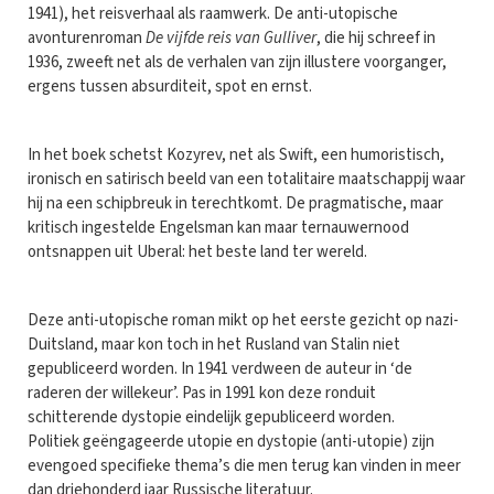
1941), het reisverhaal als raamwerk. De anti-utopische
avonturenroman
De vijfde reis van Gulliver
, die hij schreef in
1936, zweeft net als de verhalen van zijn illustere voorganger,
ergens tussen absurditeit, spot en ernst.
In het boek schetst Kozyrev, net als Swift, een humoristisch,
ironisch en satirisch beeld van een totalitaire maatschappij waar
hij na een schipbreuk in terechtkomt. De pragmatische, maar
kritisch ingestelde Engelsman kan maar ternauwernood
ontsnappen uit Uberal: het beste land ter wereld.
Deze anti-utopische roman mikt op het eerste gezicht op nazi-
Duitsland, maar kon toch in het Rusland van Stalin niet
gepubliceerd worden. In 1941 verdween de auteur in ‘de
raderen der willekeur’. Pas in 1991 kon deze ronduit
schitterende dystopie eindelijk gepubliceerd worden.
Politiek geëngageerde utopie en dystopie (anti-utopie) zijn
evengoed specifieke thema’s die men terug kan vinden in meer
dan driehonderd jaar Russische literatuur.