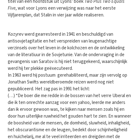
titel van een hoofdstuk uit Lyons’ boek
Two Plus Two Equals
Five
, wat voor Lyons een verwijzing was naar het eerste
Vijfjarenplan, dat Stalin in vier jaar wilde realiseren.
Kozyrev werd gearresteerd in 1941 en beschuldigd van
antisovjetagitatie en het verspreiden van leugenachtige
verzinsels over het leven in de kolchozen en de ontwikkeling
van de literatiuur in de Sovjetunie. Van de ondervraging in de
gevangenis van Saratov is hij niet teruggekeerd, waarschijnlijk
werd hij ter plekke geëxecuteerd.
In 1963 werd hij postuum gerehabiliteerd, maar zijn vervolg op
Jonathan Swifts wereldberoemde reizen werd nog niet
gepubliceerd. Het zag pas in 1991 het licht:
(…) “De boer die me redde in de bossen van het verre Uberal en
die ik ten onrechte aanzag voor een yahoo, leerde me anders
dan ik ervoor gewoon was, te kijken naar mensen zoals hij en
door hun uiterlijke ruwheid het gouden hart te zien. En wanneer
de boosheid van de mensen, de domheid, sluwheid, inhaligheid,
het obscurantisme en de leugen, bedekt door schijnheiligheid
en huichelarij, me al te veel irriteerden en dreigden met de