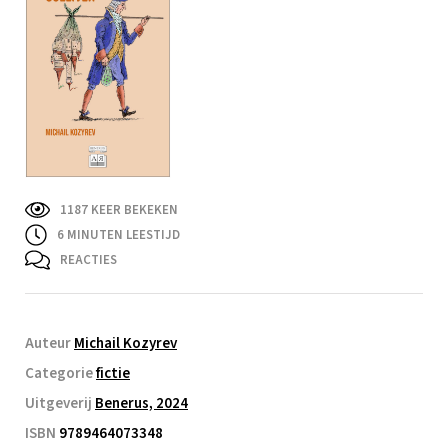
1187 KEER BEKEKEN
6
MINUTEN LEESTIJD
REACTIES
Auteur
Michail Kozyrev
Categorie
fictie
Uitgeverij
Benerus, 2024
ISBN
9789464073348