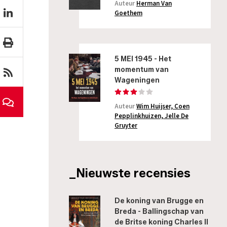
Auteur
Herman Van
Goethem
5 MEI 1945 - Het
momentum van
Wageningen
Auteur
Wim Huijser, Coen
Pepplinkhuizen, Jelle De
Gruyter
_Nieuwste recensies
De koning van Brugge en
Breda - Ballingschap van
de Britse koning Charles II