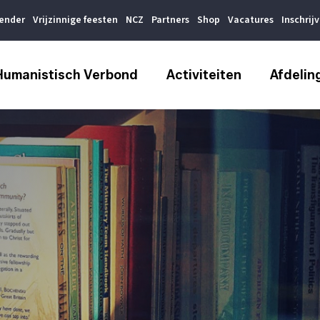
lender
Vrijzinnige feesten
NCZ
Partners
Shop
Vacatures
Inschrij
Humanistisch Verbond
Activiteiten
Afdelin