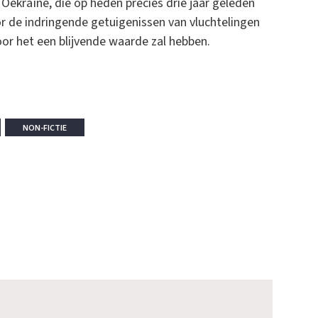
 Oekraïne, die op heden precies drie jaar geleden
or de indringende getuigenissen van vluchtelingen
oor het een blijvende waarde zal hebben.
NON-FICTIE