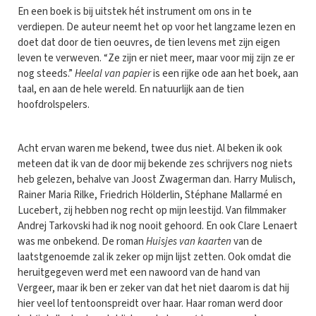
En een boek is bij uitstek hét instrument om ons in te
verdiepen. De auteur neemt het op voor het langzame lezen en
doet dat door de tien oeuvres, de tien levens met zijn eigen
leven te verweven. “Ze zijn er niet meer, maar voor mij zijn ze er
nog steeds.”
Heelal van papier
is een rijke ode aan het boek, aan
taal, en aan de hele wereld. En natuurlijk aan de tien
hoofdrolspelers.
Acht ervan waren me bekend, twee dus niet. Al beken ik ook
meteen dat ik van de door mij bekende zes schrijvers nog niets
heb gelezen, behalve van Joost Zwagerman dan. Harry Mulisch,
Rainer Maria Rilke, Friedrich Hölderlin, Stéphane Mallarmé en
Lucebert, zij hebben nog recht op mijn leestijd. Van filmmaker
Andrej Tarkovski had ik nog nooit gehoord. En ook Clare Lenaert
was me onbekend. De roman
Huisjes van kaarten
van de
laatstgenoemde zal ik zeker op mijn lijst zetten. Ook omdat die
heruitgegeven werd met een nawoord van de hand van
Vergeer, maar ik ben er zeker van dat het niet daarom is dat hij
hier veel lof tentoonspreidt over haar. Haar roman werd door