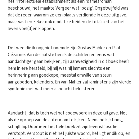
het ‘intellectuele establishment als een ‘damesroman’
beschouwd, het maakte Vergeer wat ‘bozig’. Ongetwijfeld was
dat de reden waarom ze een plaats verdiende in deze uitgave,
maar vast en zeker ook omdat ze beiden de totaliteit van het
leven voel(d)en kloppen.
De twee die ik nog niet noemde zijn Gustav Mahler en Paul
Cézanne. Van de laatste ben ik de schilderijen eens wat
aandachtiger gaan bekijken, zijn aanwezigheid in dit boek heeft
hem in ere hersteld, bij mij was hij immers slechts een
herinnering aan goedkope, meestal omwille van steun
aangeboden, kalenders. En van Mahler zal ik minstens zijn vierde
symfonie met wat meer aandacht beluisteren.
Aandacht, dat is toch wel het codewoord in deze uitgave. Net
als de oproep van de auteur om te kijken. Niemand kijkt nog,
schrijft hij. Doorheen het hele boek zit zijn levensfilosofie
verstopt. Verstopt is niet het juiste woord, het ligt er dik op, en