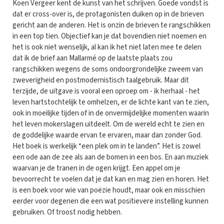
Koen Vergeer kent de kunst van het schrijven. Goede vondst is
dat er cross-over is, de protagonisten duiken op in de brieven
gericht aan de anderen. Het is onzin de brieven te rangschikken
in een top tien. Objectief kan je dat bovendien niet noemen en
het is ook niet wenselijk, al kan ik het niet laten mee te delen
dat ik de brief aan Mallarmé op de laatste plaats zou
rangschikken wegens de soms ondoorgrondelijke zweem van
zweverigheid en postmodernistisch taalgebruik. Maar dit
terzijde, de uitgave is vooral een oproep om - ik herhaal - het
leven hartstochtelijk te omhelzen, er de lichte kant van te zien,
ook in moeilijke tijden of in de onvermijdelijke momenten waarin
het leven mokerslagen uitdeelt. Om de wereld echt te zien en
de goddelijke waarde ervan te ervaren, maar dan zonder God.
Het boek is werkelijk “een plek om in te landen”. Het is zowel
een ode aan de zee als aan de bomen in een bos. En aan muziek
waarvan je de tranen in de ogen krijgt. Een appel om je
bevoorrecht te voelen dat je dat kan en mag zien en horen. Het
is een boek voor wie van poëzie houdt, maar ook en misschien
eerder voor degenen die een wat positievere instelling kunnen
gebruiken. Of troost nodig hebben.