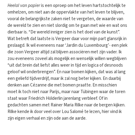
Heelal van papier
is een oproep om het leven hartstochtelijk te
omhelzen, om niet aan de oppervlakte van het leven te blijven,
vooral de belangrijkste zaken niet te vergeten, de waarde van
de wereld te zien en niet slordig om te gaan met wie en wat ons
dierbaar is. “De wereld inniger zien is het doel van de kunst”.
Wat betreft dat laatste is Vergeer daar voor mijn part glansrijk in
geslaagd. Ik wil eveneens naar ‘Jardin du Luxembourg’- een plek
die zoon Vergeer altijd zal blijven associëren met zijn vader. Ik
zou eveneens zoveel als mogelijk en wenselijk willen wegblijven
“uit dat brein dat liefst alles weer in tijd en logica of desnoods
geloof wil onderbrengen”. En naar bomen kijken, dat was al lang
een geliefd tijdverdrijf, maar ik zal nog beter kijken. En daarbij
denken aan Cézanne die met bomen praatte. En misschien
moet ik toch niet naar Parijs, maar naar Tübingen waar de toren
staat waar Friedrich Hölderlin jarenlang verbleef. Of in
gedachten samen met Rainer Maria Rilke naar de bergen kijken.
Rilke kende ik door veel over Lou Salomé te lezen, hier vind ik
zijn eigen verhaal en zijn ode aan de aarde.