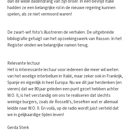
dan de wilde dadendrang van zijn broer. In een bevrijd Italië
hadden ze een belangrijke rol in de nieuwe regering kunnen
spelen, als ze niet vermoord waren!
De zwart-wit foto's illustreren de verhalen. De uitgebreide
bibliografie getuigt van het opzoekingswerk van Rasson. In het
Register vinden we belangrijke namen terug.
Relevante lectuur
Het is interessante lectuur voor iedereen die meer wil weten
van het woelige interbellum in Italië, maar zeker ook in Frankrijk,
Spanje en eigenlijk in heel Europa. Nu we dit jaar herdenken (en
vieren) dat we 80 jaar geleden een punt gezet hebben achter
W.O. II, is het verstandig om ons te realiseren dat slechts
weinige burgers, zoals de Rosselli's, beseften wat er allemaal
leidde naar W.O. II. En voilà, op de radio wordt juist verteld dat
we in gelijkaardige tijden leven!
Gerda Sterk