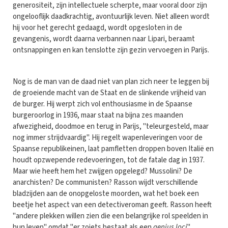
generositeit, zijn intellectuele scherpte, maar vooral door zijn
ongelooflijk daadkrachtig, avontuurlijk leven. Niet alleen wordt
hij voor het gerecht gedaagd, wordt opgesloten in de
gevangenis, wordt daarna verbannen naar Lipari, beraamt
ontsnappingen en kan tenslotte zijn gezin vervoegen in Parijs.
Nog is de man van de daad niet van plan zich neer te leggen bij
de groeiende macht van de Staat en de slinkende vrijheid van
de burger. Hij werpt zich vol enthousiasme in de Spaanse
burgeroorlog in 1936, maar staat na bijna zes maanden
afwezigheid, doodmoe en terug in Parijs, "teleurgesteld, maar
nog immer strijdvaardig". Hij regelt wapenleveringen voor de
Spaanse republikeinen, laat pamfletten droppen boven Italië en
houdt opzwepende redevoeringen, tot de fatale dag in 1937.
Maar wie heeft hem het zwijgen opgelegd? Mussolini? De
anarchisten? De communisten? Rasson wijdt verschillende
bladzijden aan de onopgeloste moorden, wat het boek een
beetje het aspect van een detectiveroman geeft. Rasson heeft
"andere plekken willen zien die een belangrijke rol speelden in
hun leven" omdat "er zoiets bestaat als een
genius loci
".