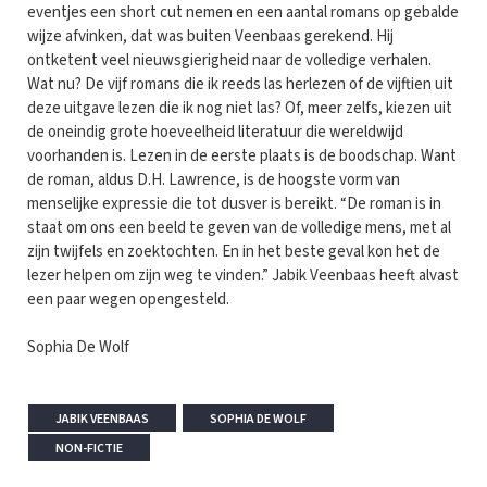
eventjes een short cut nemen en een aantal romans op gebalde
wijze afvinken, dat was buiten Veenbaas gerekend. Hij
ontketent veel nieuwsgierigheid naar de volledige verhalen.
Wat nu? De vijf romans die ik reeds las herlezen of de vijftien uit
deze uitgave lezen die ik nog niet las? Of, meer zelfs, kiezen uit
de oneindig grote hoeveelheid literatuur die wereldwijd
voorhanden is. Lezen in de eerste plaats is de boodschap. Want
de roman, aldus D.H. Lawrence, is de hoogste vorm van
menselijke expressie die tot dusver is bereikt. “De roman is in
staat om ons een beeld te geven van de volledige mens, met al
zijn twijfels en zoektochten. En in het beste geval kon het de
lezer helpen om zijn weg te vinden.” Jabik Veenbaas heeft alvast
een paar wegen opengesteld.
Sophia De Wolf
JABIK VEENBAAS
SOPHIA DE WOLF
NON-FICTIE