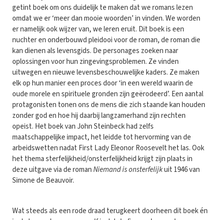
getint boek om ons duidelijk te maken dat we romans lezen
omdat we er ‘meer dan mooie woorden’ in vinden. We worden
er namelijk ook wijzer van, we leren eruit. Dit boek is een
nuchter en onderbouwd pleidooi voor de roman, de roman die
kan dienen als levensgids. De personages zoeken naar
oplossingen voor hun zingevingsproblemen. Ze vinden
uitwegen en nieuwe levensbeschouwelijke kaders. Ze maken
elk op hun manier een proces door ‘in een wereld waarin de
oude morele en spirituele gronden zijn geërodeerd’. Een aantal
protagonisten tonen ons de mens die zich staande kan houden
zonder god en hoe hij daarbij langzamerhand zijn rechten
opeist. Het boek van John Steinbeck had zelfs
maatschappelijke impact, het leidde tot hervorming van de
arbeidswetten nadat First Lady Eleonor Roosevelt het las. Ook
het thema sterfelijkheid/onsterfelijkheid krijgt zijn plaats in
deze uitgave via de roman
Niemand is onsterfelijk
uit 1946 van
Simone de Beauvoir.
Wat steeds als een rode draad terugkeert doorheen dit boek én