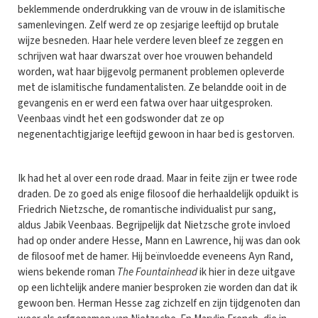
beklemmende onderdrukking van de vrouw in de islamitische
samenlevingen. Zelf werd ze op zesjarige leeftijd op brutale
wijze besneden. Haar hele verdere leven bleef ze zeggen en
schrijven wat haar dwarszat over hoe vrouwen behandeld
worden, wat haar bijgevolg permanent problemen opleverde
met de islamitische fundamentalisten. Ze belandde ooit in de
gevangenis en er werd een fatwa over haar uitgesproken.
Veenbaas vindt het een godswonder dat ze op
negenentachtigjarige leeftijd gewoon in haar bed is gestorven.
Ik had het al over een rode draad. Maar in feite zijn er twee rode
draden. De zo goed als enige filosoof die herhaaldelijk opduikt is
Friedrich Nietzsche, de romantische individualist pur sang,
aldus Jabik Veenbaas. Begrijpelijk dat Nietzsche grote invloed
had op onder andere Hesse, Mann en Lawrence, hij was dan ook
de filosoof met de hamer. Hij beïnvloedde eveneens Ayn Rand,
wiens bekende roman
The Fountainhead
ik hier in deze uitgave
op een lichtelijk andere manier besproken zie worden dan dat ik
gewoon ben. Herman Hesse zag zichzelf en zijn tijdgenoten dan