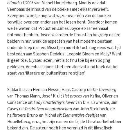
eiland
uit 2005 van Michel Houellebecq. Mooi is ook dat
Veenbaas de inhoud van de boeken met elkaar verweeft.
Evengoed word je nog wat wijzer over één van de boeken
terwijl je over een ander aan het lezen bent. Daardoor komen
we te weten dat Proust en James Joyce elkaar eenmaal
ontmoet hebben. Joyce waardeerde Proust en begreep dat ze
beiden in hun werk de aspecten van het moderne bestaan
onder de loep namen. Misschien moet ik toch nog eens wat tijd
besteden aan Stephen Dedalus, Leopold Bloom en Molly? Want
ik geef toe,
Ulysses
lezen, het is tot nu toe bij een poging
gebleven. Veenbaas noemt het een alomvattend boek dat bol
staat van ‘literaire en buitenliteraire stijlen’.
Siddartha van Herman Hesse, Hans Castorp uit
De Toverberg
van Thomas Mann, Josef K. uit
Het proces
van Kafka, Oliver en
Constance uit
Lady Chatterley’s lover
van D.H. Lawrence, Jim
Casey uit
De druiven der gramschap
van John Steinbeck, de
halfbroers Bruno en Michel uit
Elementaire deeltjes
van
Houellebecq, enz., het zijn namen die bij de literatuurliefhebber
bekend zijn. De auteur heeft hen verenigd in dit filosofisch