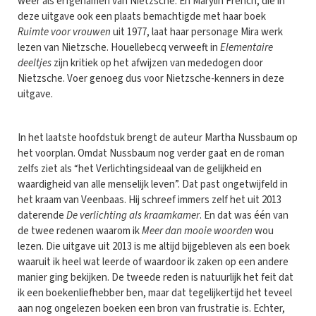
weer als erfgenamen van Nietzsche. En Marylin French, die in
deze uitgave ook een plaats bemachtigde met haar boek
Ruimte voor vrouwen
uit 1977, laat haar personage Mira werk
lezen van Nietzsche. Houellebecq verweeft in
Elementaire
deeltjes
zijn kritiek op het afwijzen van mededogen door
Nietzsche. Voer genoeg dus voor Nietzsche-kenners in deze
uitgave.
In het laatste hoofdstuk brengt de auteur Martha Nussbaum op
het voorplan. Omdat Nussbaum nog verder gaat en de roman
zelfs ziet als “het Verlichtingsideaal van de gelijkheid en
waardigheid van alle menselijk leven”. Dat past ongetwijfeld in
het kraam van Veenbaas. Hij schreef immers zelf het uit 2013
daterende
De verlichting als kraamkamer
. En dat was één van
de twee redenen waarom ik
Meer dan mooie woorden
wou
lezen. Die uitgave uit 2013 is me altijd bijgebleven als een boek
waaruit ik heel wat leerde of waardoor ik zaken op een andere
manier ging bekijken. De tweede reden is natuurlijk het feit dat
ik een boekenliefhebber ben, maar dat tegelijkertijd het teveel
aan nog ongelezen boeken een bron van frustratie is. Echter,