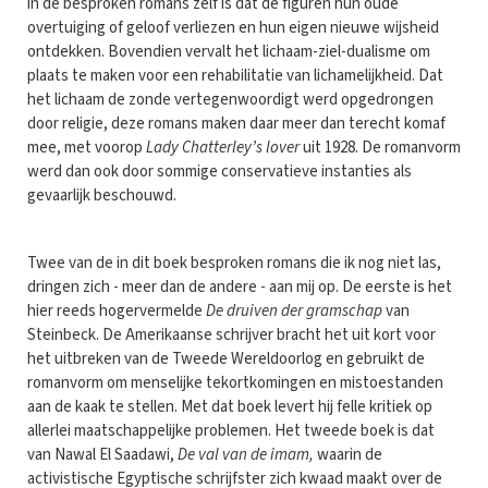
in de besproken romans zelf is dat de figuren hun oude
overtuiging of geloof verliezen en hun eigen nieuwe wijsheid
ontdekken. Bovendien vervalt het lichaam-ziel-dualisme om
plaats te maken voor een rehabilitatie van lichamelijkheid. Dat
het lichaam de zonde vertegenwoordigt werd opgedrongen
door religie, deze romans maken daar meer dan terecht komaf
mee, met voorop
Lady Chatterley’s lover
uit 1928. De romanvorm
werd dan ook door sommige conservatieve instanties als
gevaarlijk beschouwd.
Twee van de in dit boek besproken romans die ik nog niet las,
dringen zich - meer dan de andere - aan mij op. De eerste is het
hier reeds hogervermelde
De druiven der gramschap
van
Steinbeck. De Amerikaanse schrijver bracht het uit kort voor
het uitbreken van de Tweede Wereldoorlog en gebruikt de
romanvorm om menselijke tekortkomingen en mistoestanden
aan de kaak te stellen. Met dat boek levert hij felle kritiek op
allerlei maatschappelijke problemen. Het tweede boek is dat
van Nawal El Saadawi,
De val van de imam,
waarin de
activistische Egyptische schrijfster zich kwaad maakt over de