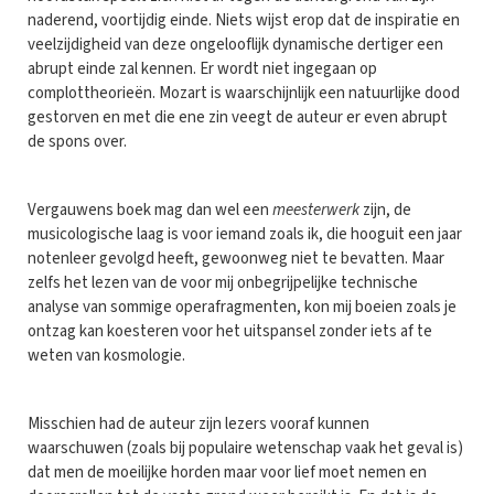
naderend, voortijdig einde. Niets wijst erop dat de inspiratie en
veelzijdigheid van deze ongelooflijk dynamische dertiger een
abrupt einde zal kennen. Er wordt niet ingegaan op
complottheorieën. Mozart is waarschijnlijk een natuurlijke dood
gestorven en met die ene zin veegt de auteur er even abrupt
de spons over.
Vergauwens boek mag dan wel een
meesterwerk
zijn, de
musicologische laag is voor iemand zoals ik, die hooguit een jaar
notenleer gevolgd heeft, gewoonweg niet te bevatten. Maar
zelfs het lezen van de voor mij onbegrijpelijke technische
analyse van sommige operafragmenten, kon mij boeien zoals je
ontzag kan koesteren voor het uitspansel zonder iets af te
weten van kosmologie.
Misschien had de auteur zijn lezers vooraf kunnen
waarschuwen (zoals bij populaire wetenschap vaak het geval is)
dat men de moeilijke horden maar voor lief moet nemen en