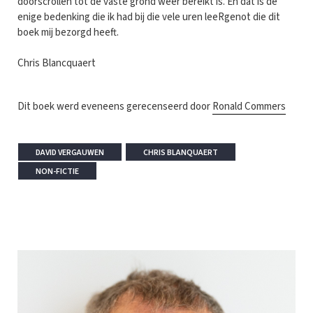
doorscrollen tot de vaste grond weer bereikt is. En dat is de
enige bedenking die ik had bij die vele uren leeRgenot die dit
boek mij bezorgd heeft.
Chris Blancquaert
Dit boek werd eveneens gerecenseerd door
Ronald Commers
DAVID VERGAUWEN
CHRIS BLANQUAERT
NON-FICTIE