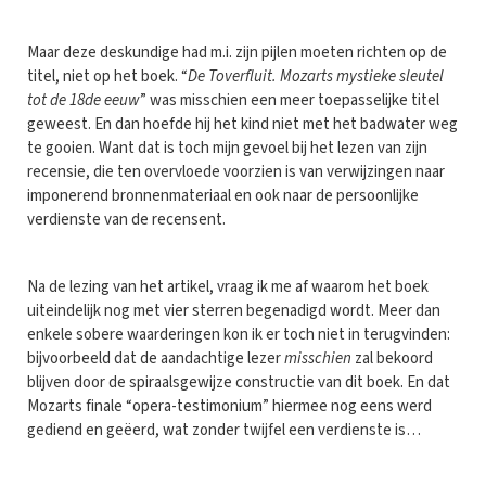
Maar deze deskundige had m.i. zijn pijlen moeten richten op de
titel, niet op het boek. “
De Toverfluit. Mozarts mystieke sleutel
tot de 18de eeuw
” was misschien een meer toepasselijke titel
geweest. En dan hoefde hij het kind niet met het badwater weg
te gooien. Want dat is toch mijn gevoel bij het lezen van zijn
recensie, die ten overvloede voorzien is van verwijzingen naar
imponerend bronnenmateriaal en ook naar de persoonlijke
verdienste van de recensent.
Na de lezing van het artikel, vraag ik me af waarom het boek
uiteindelijk nog met vier sterren begenadigd wordt. Meer dan
enkele sobere waarderingen kon ik er toch niet in terugvinden:
bijvoorbeeld dat de aandachtige lezer
misschien
zal bekoord
blijven door de spiraalsgewijze constructie van dit boek. En dat
Mozarts finale “opera-testimonium” hiermee nog eens werd
gediend en geëerd, wat zonder twijfel een verdienste is…