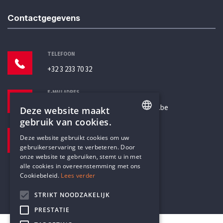
Contactgegevens
TELEFOON
+32 3 233 70 32
E-MAILADRES
secretariaat@humanistischverbond.be
Deze website maakt
gebruik van cookies.
BEZOEKADRES
ENGLISH
Deze website gebruikt cookies om uw
Pottenbrug 4
gebruikerservaring te verbeteren. Door
DUTCH
Antwerpen, 2000
onze website te gebruiken, stemt u in met
alle cookies in overeenstemming met ons
Cookiebeleid.
Lees verder
STRIKT NOODZAKELIJK
PRESTATIE