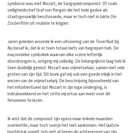
symbiose was met Mozart, de Sangspielcomponist. Of zoals
veiligheidschef Graf von Pergen die het hele gedoe als
staatsgevaarlijk beschouwde, maar er toch niet in lukte
Die
Zauberflöte
uit roulatie te krijgen.
Jaren geleden woonde ik een uitvoering van de Toverfluit bij.
Nu besef ik, dat ik er toen totaal niets van begrepen heb. De
maçonnieke symboliek waarvan elke scène letterlijk
doordrongen is, ontging mij volledig. De belangrijkste laag heb ik
toen duidelijk gemist. Mozart was vrijmetselaar, samen met vele
groten van zijn tijd. Dit boek gaf mij ook een goede inkijk in het
wezen van de vrijmetselarij. De beschrijving bijvoorbeeld van
het initiatieritueel dat Mozart in zijn loge onderging, is
indrukwekkend en het zette mij ertoe aan meer over dit
fenomeen te lezen.
Ik wist dat de componist zijn opera maar enkele maanden
overleefde, maar toch voel je het niet aankomen. Het laatste
hoofdstuk speelt zich niet af tegen de achtergrond van zijn