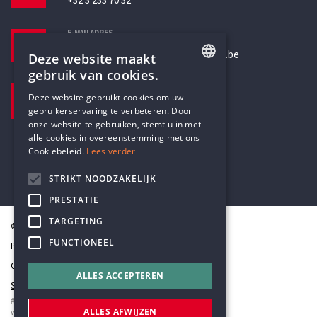
+32 3 233 70 32
E-MAILADRES
secretariaat@humanistischverbond.be
Deze website maakt
gebruik van cookies.
BEZOEKADRES
ENGLISH
Deze website gebruikt cookies om uw
Pottenbrug 4
gebruikerservaring te verbeteren. Door
DUTCH
Antwerpen, 2000
onze website te gebruiken, stemt u in met
alle cookies in overeenstemming met ons
Cookiebeleid.
Lees verder
STRIKT NOODZAKELIJK
PRESTATIE
TARGETING
© Humanistisch Verbond 2026
FUNCTIONEEL
Privacy
Cookiestatement
ALLES ACCEPTEREN
Sitemap
#codedwithlove by
Codelines
ALLES AFWIJZEN
webapplicaties
,
mobiele apps
&
maatwerk websites