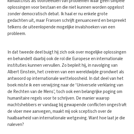
klimaatcrisis als voorbeelden van problemen waar geen simpele
oplossingen voor bestaan en die niet kunnen worden opgelost
zonder democratisch debat. Ik haal er nu enkele grote
gedachten uit, maar Fransen schrijft genuanceerd en bespreekt
telkens de uiteenlopende mogelijke invalshoeken van een
probleem.
In dat tweede deel buigt hij zich ook over mogelijke oplossingen
en behandelt daarbij ook de rol die Europese en internationale
instituties kunnen vervullen. Zo bepleit hij, in navolging van
Albert Einstein, het creëren van een wereldwijde grondwet als
antwoord op internationale wetteloosheid. In dat deel van het
boek miste ik een verwijzing naar de ‘Universele verklaring van
de Rechten van de Mens’, toch ook een belangrijke poging om
humanitaire regels voor te schrijven. De manier waarop
machtshebbers er vandaag bij gewapende conflicten ongestraft
de vloer mee aanvegen, maakt mij ook sceptisch over de
haalbaarheid van internationale wetgeving. Want hoe laat je die
naleven?