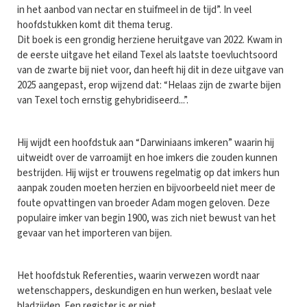
in het aanbod van nectar en stuifmeel in de tijd”. In veel
hoofdstukken komt dit thema terug.
Dit boek is een grondig herziene heruitgave van 2022. Kwam in
de eerste uitgave het eiland Texel als laatste toevluchtsoord
van de zwarte bij niet voor, dan heeft hij dit in deze uitgave van
2025 aangepast, erop wijzend dat: “Helaas zijn de zwarte bijen
van Texel toch ernstig gehybridiseerd...”.
Hij wijdt een hoofdstuk aan “Darwiniaans imkeren” waarin hij
uitweidt over de varroamijt en hoe imkers die zouden kunnen
bestrijden. Hij wijst er trouwens regelmatig op dat imkers hun
aanpak zouden moeten herzien en bijvoorbeeld niet meer de
foute opvattingen van broeder Adam mogen geloven. Deze
populaire imker van begin 1900, was zich niet bewust van het
gevaar van het importeren van bijen.
Het hoofdstuk Referenties, waarin verwezen wordt naar
wetenschappers, deskundigen en hun werken, beslaat vele
bladzijden. Een register is er niet.