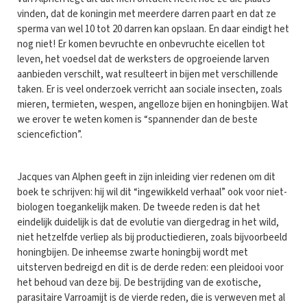
vinden, dat de koningin met meerdere darren paart en dat ze
sperma van wel 10 tot 20 darren kan opslaan. En daar eindigt het
nog niet! Er komen bevruchte en onbevruchte eicellen tot
leven, het voedsel dat de werksters de opgroeiende larven
aanbieden verschilt, wat resulteert in bijen met verschillende
taken. Er is veel onderzoek verricht aan sociale insecten, zoals
mieren, termieten, wespen, angelloze bijen en honingbijen. Wat
we erover te weten komen is “spannender dan de beste
sciencefiction”.
Jacques van Alphen geeft in zijn inleiding vier redenen om dit
boek te schrijven: hij wil dit “ingewikkeld verhaal” ook voor niet-
biologen toegankelijk maken. De tweede reden is dat het
eindelijk duidelijk is dat de evolutie van diergedrag in het wild,
niet hetzelfde verliep als bij productiedieren, zoals bijvoorbeeld
honingbijen. De inheemse zwarte honingbij wordt met
uitsterven bedreigd en dit is de derde reden: een pleidooi voor
het behoud van deze bij. De bestrijding van de exotische,
parasitaire Varroamijt is de vierde reden, die is verweven met al