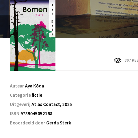
807 KE
Auteur
Aya Kōda
Categorie
fictie
Uitgeverij
Atlas Contact, 2025
ISBN
9789045052168
Beoordeeld door
Gerda Sterk