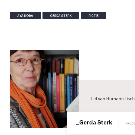
AYA KŌDA
GERDA STERK
FICTIE
Lid van Humanistisch
_Gerda Sterk
- RE