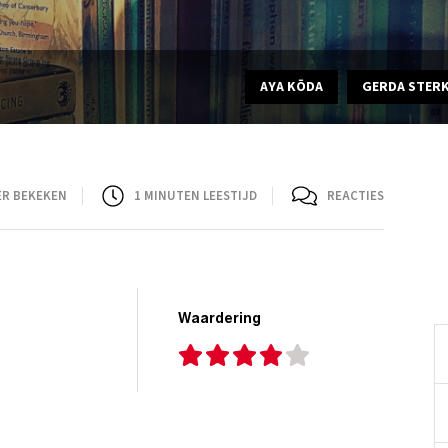
AYA KŌDA
GERDA STER
ER BEKEKEN
1
MINUTEN LEESTIJD
REACTIES
Waardering