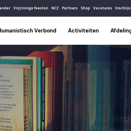
lender
Vrijzinnige feesten
NCZ
Partners
Shop
Vacatures
Inschrij
Humanistisch Verbond
Activiteiten
Afdelin