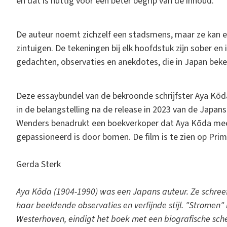
en dat is nuttig voor een beter begrip van de inhoud.
De auteur noemt zichzelf een stadsmens, maar ze kan er
zintuigen. De tekeningen bij elk hoofdstuk zijn sober en 
gedachten, observaties en anekdotes, die in Japan bekend
Deze essaybundel van de bekroonde schrijfster Aya Kō
in de belangstelling na de release in 2023 van de Japans 
Wenders benadrukt een boekverkoper dat Aya Kōda meer
gepassioneerd is door bomen. De film is te zien op Prim
Gerda Sterk
Aya Kōda (1904-1990) was een Japans auteur. Ze schreef
haar beeldende observaties en verfijnde stijl. "Stromen"
Westerhoven, eindigt het boek met een biografische sche