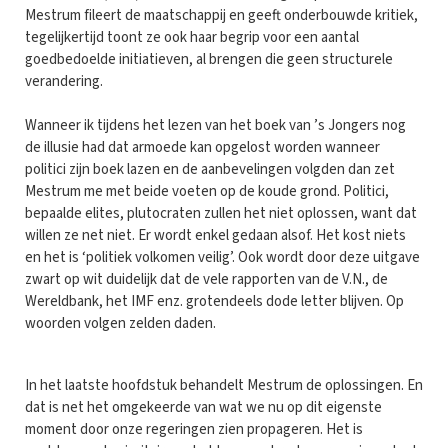
Mestrum fileert de maatschappij en geeft onderbouwde kritiek,
tegelijkertijd toont ze ook haar begrip voor een aantal
goedbedoelde initiatieven, al brengen die geen structurele
verandering.
Wanneer ik tijdens het lezen van het boek van ’s Jongers nog
de illusie had dat armoede kan opgelost worden wanneer
politici zijn boek lazen en de aanbevelingen volgden dan zet
Mestrum me met beide voeten op de koude grond. Politici,
bepaalde elites, plutocraten zullen het niet oplossen, want dat
willen ze net niet. Er wordt enkel gedaan alsof. Het kost niets
en het is ‘politiek volkomen veilig’. Ook wordt door deze uitgave
zwart op wit duidelijk dat de vele rapporten van de V.N., de
Wereldbank, het IMF enz. grotendeels dode letter blijven. Op
woorden volgen zelden daden.
In het laatste hoofdstuk behandelt Mestrum de oplossingen. En
dat is net het omgekeerde van wat we nu op dit eigenste
moment door onze regeringen zien propageren. Het is