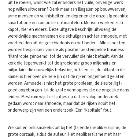
uit te roeien, want wie zal er anders het vuile, onveilige werk
nog willen uitvoeren? Denk maar aan illegalen op bouwwerven,
arme mensen op vuilnisbelten en degenen die onze afgedankte
smartphone en computer ontmantelen. Mensen werken zich
kapot, hier en elders. Deze uitgave beschrijft uitvoerig de
wereldwijde mechanismen die schuilgaan achter armoede, mét
voorbeelden uit de geschiedenis en het heden. Alle aspecten
worden besproken: van de als positief bestempelde business
‘filantropie genoemd’ tot de vervuiler die niet betaalt. Van de
kerk die tegenwerkt tot de groeiende groep miljonairs en
miljardairs die nauwelijks belasting betalen. Ja, de olifant in de
kamer is hier over de hele lijn dat de rijken ongemoeid gelaten
worden. Armoede is niet het grote probleem, de sleutel ligt-
goed opgeborgen- bij de grote vermogens die de ongelijke dans
leiden. Mestrum wijst er fijntjes op dat er volop onderzoek
gedaan wordt naar armoede, maar dat de rijken nooit het
onderwerp zijn van een onderzoek. Een “kapitale” fout.
We komen onlosmakelijk uit bij het (falende) neoliberalisme, de
grote oorzaak, aldus de auteur. Het neoliberalisme met haar