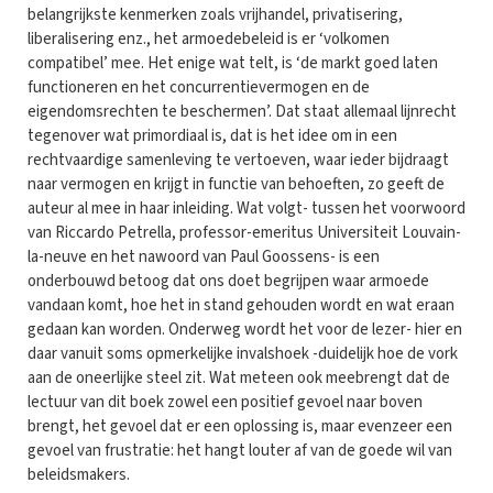
belangrijkste kenmerken zoals vrijhandel, privatisering,
liberalisering enz., het armoedebeleid is er ‘volkomen
compatibel’ mee. Het enige wat telt, is ‘de markt goed laten
functioneren en het concurrentievermogen en de
eigendomsrechten te beschermen’. Dat staat allemaal lijnrecht
tegenover wat primordiaal is, dat is het idee om in een
rechtvaardige samenleving te vertoeven, waar ieder bijdraagt
naar vermogen en krijgt in functie van behoeften, zo geeft de
auteur al mee in haar inleiding. Wat volgt- tussen het voorwoord
van Riccardo Petrella, professor-emeritus Universiteit Louvain-
la-neuve en het nawoord van Paul Goossens- is een
onderbouwd betoog dat ons doet begrijpen waar armoede
vandaan komt, hoe het in stand gehouden wordt en wat eraan
gedaan kan worden. Onderweg wordt het voor de lezer- hier en
daar vanuit soms opmerkelijke invalshoek -duidelijk hoe de vork
aan de oneerlijke steel zit. Wat meteen ook meebrengt dat de
lectuur van dit boek zowel een positief gevoel naar boven
brengt, het gevoel dat er een oplossing is, maar evenzeer een
gevoel van frustratie: het hangt louter af van de goede wil van
beleidsmakers.