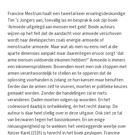
Francine Mestrum haalt een tweetal keer ervaringsdeskundige
Tim ’s Jongers aan, toevallig las en besprak ik ook zijn boek
‘Armoede uitgelegd aan mensen met geld’. Beide auteurs
wijzen op het feit dat de aandacht voor armoede verschoven
wordt naar deelaspecten zoals energie-armoede of
menstruatie-armoede. Maar wat als men nu eens niet al die
aparte dimensies aanpakt maar daarentegen ervoor zorgt ‘dat
arme mensen voldoende inkomen hebben?’ Armoede is immers
een inkomensprobleem. Bovendien moet men ook stoppen met
armen verantwoordelijk te stellen en te opperen dat de
oplossing voorhanden is zolang ze hun kansen maar benutten.
Eerder dan de armen zelf te viseren, moeten er politieke keuzes
gemaakt worden. Zonder die handelingen zal er niets
veranderen. Daden moeten volgen op woorden. En het
codewoord daarbij is ontwikkeling, én het recht daarop. De
auteur is daar heel stellig over in deze uitgave. Ook ziet ze tal
van bezwaren tegen het basisinkomen. En om enige
nieuwsgierigheid op te wekken: het veelzeggende weetje over
Keizer Karel (1535) is terecht in het boek geslopen. Francine