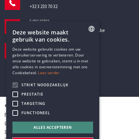
+32 3 233 70 32
E-MAILADRES
secretariaat@humanistischverbond.be
Deze website maakt
gebruik van cookies.
BEZOEKADRES
ENGLISH
Deze website gebruikt cookies om uw
Pottenbrug 4
gebruikerservaring te verbeteren. Door
DUTCH
Antwerpen, 2000
onze website te gebruiken, stemt u in met
alle cookies in overeenstemming met ons
Cookiebeleid.
Lees verder
STRIKT NOODZAKELIJK
PRESTATIE
TARGETING
© Humanistisch Verbond 2026
FUNCTIONEEL
Privacy
Cookiestatement
ALLES ACCEPTEREN
Sitemap
#codedwithlove by
Codelines