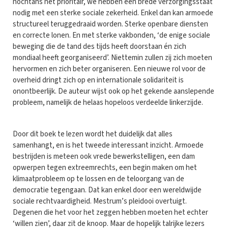
nochtans net prioritair, we hebben een brede verzorgingsstaat
nodig met een sterke sociale zekerheid. Enkel dan kan armoede
structureel teruggedraaid worden. Sterke openbare diensten
en correcte lonen. En met sterke vakbonden, ‘de enige sociale
beweging die de tand des tijds heeft doorstaan én zich
mondiaal heeft georganiseerd’. Niettemin zullen zij zich moeten
hervormen en zich beter organiseren. Een nieuwe rol voor de
overheid dringt zich op en internationale solidariteit is
onontbeerlijk. De auteur wijst ook op het gekende aanslepende
probleem, namelijk de helaas hopeloos verdeelde linkerzijde.
Door dit boek te lezen wordt het duidelijk dat alles
samenhangt, en is het tweede interessant inzicht. Armoede
bestrijden is meteen ook vrede bewerkstelligen, een dam
opwerpen tegen extreemrechts, een begin maken om het
klimaatprobleem op te lossen en de teloorgang van de
democratie tegengaan. Dat kan enkel door een wereldwijde
sociale rechtvaardigheid. Mestrum’s pleidooi overtuigt.
Degenen die het voor het zeggen hebben moeten het echter
‘willen zien’, daar zit de knoop. Maar de hopelijk talrijke lezers