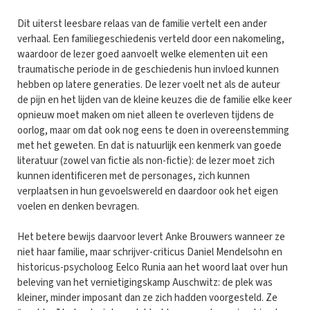
D
it uiterst leesbare relaas van de familie vertelt een ander
verhaal. Een familiegeschiedenis verteld door een nakomeling,
waardoor de lezer goed aanvoelt welke elementen uit een
traumatische periode in de geschiedenis hun invloed kunnen
hebben op latere generaties. De lezer voelt net als de auteur
de pijn en het lijden van de kleine keuzes die de familie elke keer
opnieuw moet maken om niet alleen te overleven tijdens de
oorlog, maar om dat ook nog eens te doen in overeenstemming
met het geweten. En dat is natuurlijk een kenmerk van goede
literatuur (zowel van fictie als non-fictie): de lezer moet zich
kunnen identificeren met de personages, zich kunnen
verplaatsen in hun gevoelswereld en daardoor ook het eigen
voelen en denken bevragen.
Het betere bewijs daarvoor levert Anke Brouwers wanneer ze
niet haar familie, maar schrijver-criticus Daniel Mendelsohn en
historicus-psycholoog Eelco Runia aan het woord laat over hun
beleving van het vernietigingskamp Auschwitz: de plek was
kleiner, minder imposant dan ze zich hadden voorgesteld. Ze