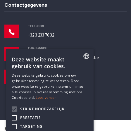
Contactgegevens
TELEFOON
+32 3 233 70 32
E-MAILADRES
secretariaat@humanistischverbond.be
Deze website maakt
gebruik van cookies.
BEZOEKADRES
ENGLISH
Deze website gebruikt cookies om uw
Pottenbrug 4
gebruikerservaring te verbeteren. Door
DUTCH
Antwerpen, 2000
onze website te gebruiken, stemt u in met
alle cookies in overeenstemming met ons
Cookiebeleid.
Lees verder
STRIKT NOODZAKELIJK
PRESTATIE
TARGETING
© Humanistisch Verbond 2026