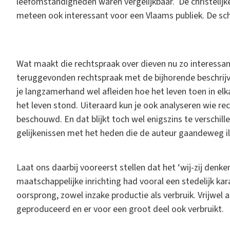
leefomstandigheden waren vergelijkbaar. De christelij
meteen ook interessant voor een Vlaams publiek. De sch
Wat maakt die rechtspraak over dieven nu zo interessan
teruggevonden rechtspraak met de bijhorende beschrijv
je langzamerhand wel afleiden hoe het leven toen in el
het leven stond. Uiteraard kun je ook analyseren wie re
beschouwd. En dat blijkt toch wel enigszins te verschil
gelijkenissen met het heden die de auteur gaandeweg il
Laat ons daarbij vooreerst stellen dat het ‘wij-zij denk
maatschappelijke inrichting had vooral een stedelijk k
oorsprong, zowel inzake productie als verbruik. Vrijwel 
geproduceerd en er voor een groot deel ook verbruikt.