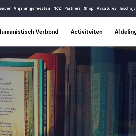
lender
Vrijzinnige feesten
NCZ
Partners
Shop
Vacatures
Inschrij
Humanistisch Verbond
Activiteiten
Afdelin