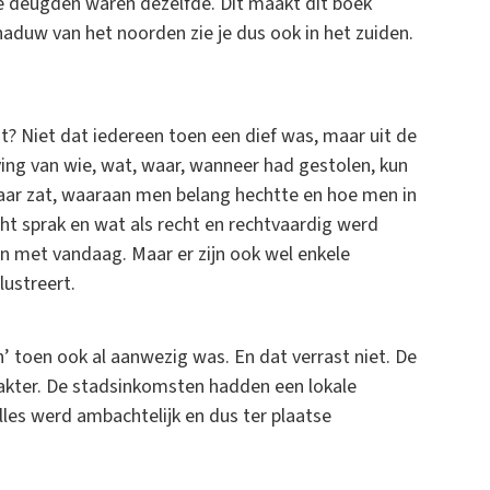
ke deugden waren dezelfde. Dit maakt dit boek
aduw van het noorden zie je dus ook in het zuiden.
t? Niet dat iedereen toen een dief was, maar uit de
ing van wie, wat, waar, wanneer had gestolen, kun
kaar zat, waaraan men belang hechtte en hoe men in
cht sprak en wat als recht en rechtvaardig werd
len met vandaag. Maar er zijn ook wel enkele
lustreert.
en’ toen ook al aanwezig was. En dat verrast niet. De
arakter. De stadsinkomsten hadden een lokale
alles werd ambachtelijk en dus ter plaatse