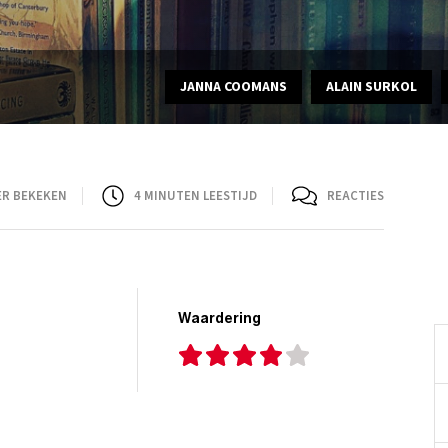
JANNA COOMANS
ALAIN SURKOL
ER BEKEKEN
4
MINUTEN LEESTIJD
REACTIES
Waardering