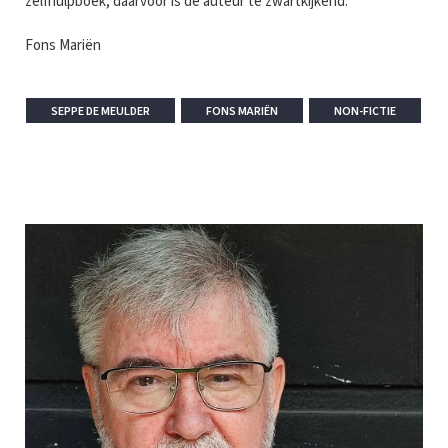
zelfhulpboek, daarvoor is de auteur te zwartkijkend.
Fons Mariën
SEPPE DE MEULDER
FONS MARIËN
NON-FICTIE