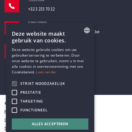
TELEFOON
+32 3 233 70 32
E-MAILADRES
secretariaat@humanistischverbond.be
Deze website maakt
gebruik van cookies.
BEZOEKADRES
ENGLISH
Deze website gebruikt cookies om uw
Pottenbrug 4
gebruikerservaring te verbeteren. Door
DUTCH
Antwerpen, 2000
onze website te gebruiken, stemt u in met
alle cookies in overeenstemming met ons
Cookiebeleid.
Lees verder
STRIKT NOODZAKELIJK
PRESTATIE
TARGETING
© Humanistisch Verbond 2026
FUNCTIONEEL
Privacy
Cookiestatement
ALLES ACCEPTEREN
Sitemap