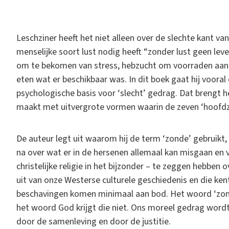
L
eschziner heeft het niet alleen over de slechte kant va
menselijke soort lust nodig heeft “zonder lust geen lev
om te bekomen van stress, hebzucht om voorraden aan
eten wat er beschikbaar was. In dit boek gaat hij voora
psychologische basis voor ‘slecht’ gedrag. Dat brengt he
maakt met uitvergrote vormen waarin de zeven ‘hoofdz
De auteur legt uit waarom hij de term ‘zonde’ gebruikt, te
na over wat er in de hersenen allemaal kan misgaan en ve
christelijke religie in het bijzonder – te zeggen hebben 
uit van onze Westerse culturele geschiedenis en die ken
beschavingen komen minimaal aan bod. Het woord ‘zond
het woord God krijgt die niet. Ons moreel gedrag wordt 
door de samenleving en door de justitie.