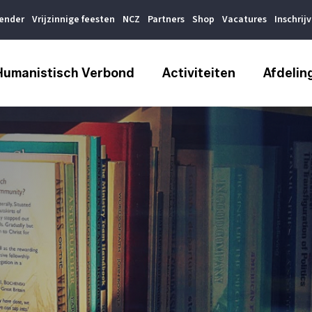
lender
Vrijzinnige feesten
NCZ
Partners
Shop
Vacatures
Inschrij
Humanistisch Verbond
Activiteiten
Afdelin