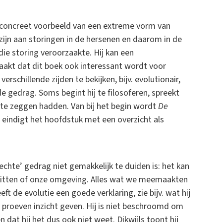
 concreet voorbeeld van een extreme vorm van
ijn aan storingen in de hersenen en daarom in de
die storing veroorzaakte. Hij kan een
aakt dat dit boek ook interessant wordt voor
erschillende zijden te bekijken, bijv. evolutionair,
e gedrag. Soms begint hij te filosoferen, spreekt
 te zeggen hadden. Van bij het begin wordt
De
ij eindigt het hoofdstuk met een overzicht als
echte’ gedrag niet gemakkelijk te duiden is: het kan
n zitten of onze omgeving. Alles wat we meemaakten
 de evolutie een goede verklaring, zie bijv. wat hij
 proeven inzicht geven. Hij is niet beschroomd om
n dat hij het dus ook niet weet. Dikwijls toont hij