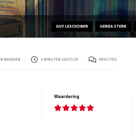
GUY LESCHZINER
GERDA STERK
ER BEKEKEN
3
MINUTEN LEESTIJD
REACTIES
Waardering