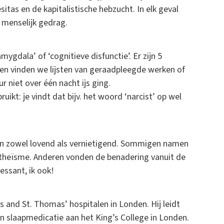
itas en de kapitalistische hebzucht. In elk geval
 menselijk gedrag.
ygdala’ of ‘cognitieve disfunctie’. Er zijn 5
ten vinden we lijsten van geraadpleegde werken of
 niet over één nacht ijs ging.
uikt: je vindt dat bijv. het woord ‘narcist’ op wel
ren zowel lovend als vernietigend. Sommigen namen
n atheïsme. Anderen vonden de benadering vanuit de
essant, ik ook!
 and St. Thomas’ hospitalen in Londen. Hij leidt
en slaapmedicatie aan het King’s College in Londen.