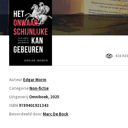
638 KE
Auteur
Edgar Morin
Categorie
Non-fictie
Uitgeverij
Omniboek, 2025
ISBN
9789401921343
Beoordeeld door
Marc De Bock