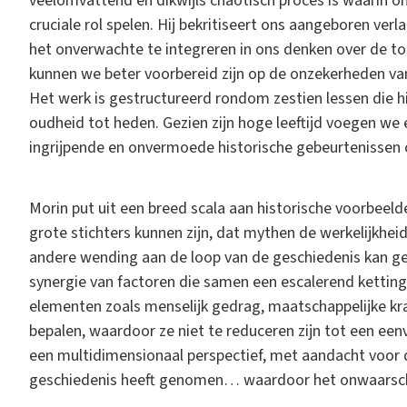
veelomvattend en dikwijls chaotisch proces is waarin 
cruciale rol spelen. Hij bekritiseert ons aangeboren v
het onverwachte te integreren in ons denken over de toe
kunnen we beter voorbereid zijn op de onzekerheden v
Het werk is gestructureerd rondom zestien lessen die hij
oudheid tot heden. Gezien zijn hoge leeftijd voegen we 
ingrijpende en onvermoede historische gebeurtenissen 
Morin put uit een breed scala aan historische voorbeeld
grote stichters kunnen zijn, dat mythen de werkelijkhei
andere wending aan de loop van de geschiedenis kan ge
synergie van factoren die samen een escalerend ketting
elementen zoals menselijk gedrag, maatschappelijke kra
bepalen, waardoor ze niet te reduceren zijn tot een eenvo
een multidimensionaal perspectief, met aandacht voor 
geschiedenis heeft genomen… waardoor het onwaarschi