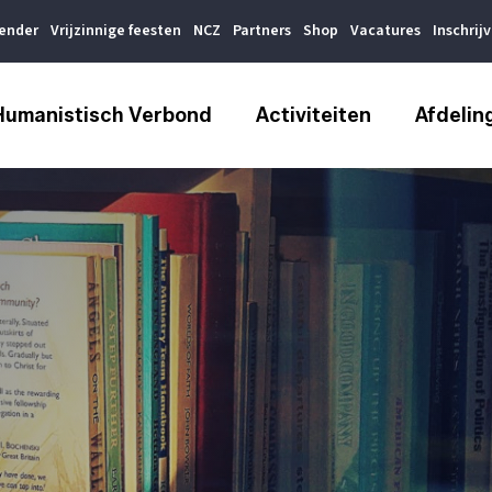
lender
Vrijzinnige feesten
NCZ
Partners
Shop
Vacatures
Inschrij
Humanistisch Verbond
Activiteiten
Afdelin