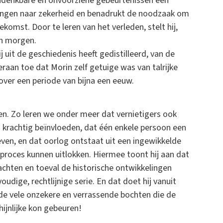
ondenkbare en onvoorziene gebeurtenissen een
erlangen naar zekerheid en benadrukt de noodzaak om
komst. Door te leren van het verleden, stelt hij,
an morgen.
 uit de geschiedenis heeft gedistilleerd, van de
eraan toe dat Morin zelf getuige was van talrijke
over een periode van bijna een eeuw.
en. Zo leren we onder meer dat vernietigers ook
d krachtig beïnvloeden, dat één enkele persoon een
ven, en dat oorlog ontstaat uit een ingewikkelde
proces kunnen uitlokken. Hiermee toont hij aan dat
chten en toeval de historische ontwikkelingen
udige, rechtlijnige serie. En dat doet hij vanuit
de vele onzekere en verrassende bochten die de
jnlijke kon gebeuren!