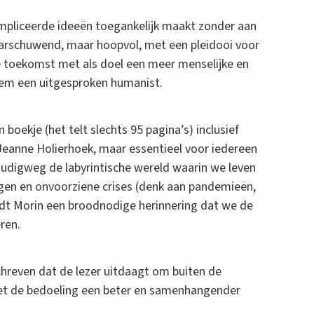
compliceerde ideeën toegankelijk maakt zonder aan
waarschuwend, maar hoopvol, met een pleidooi voor
e toekomst met als doel een meer menselijke en
em een uitgesproken humanist.
 boekje (het telt slechts 95 pagina’s) inclusief
Jeanne Holierhoek, maar essentieel voor iedereen
nvoudigweg de labyrintische wereld waarin we leven
ringen en onvoorziene crises (denk aan pandemieën,
edt Morin een broodnodige herinnering dat we de
eren.
schreven dat de lezer uitdaagt om buiten de
et de bedoeling een beter en samenhangender