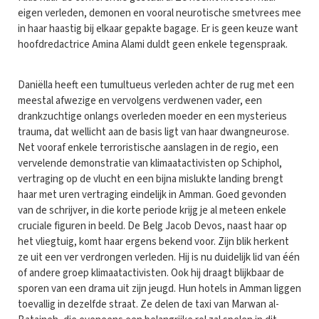
eigen verleden, demonen en vooral neurotische smetvrees mee
in haar haastig bij elkaar gepakte bagage. Er is geen keuze want
hoofdredactrice Amina Alami duldt geen enkele tegenspraak.
Daniëlla heeft een tumultueus verleden achter de rug met een
meestal afwezige en vervolgens verdwenen vader, een
drankzuchtige onlangs overleden moeder en een mysterieus
trauma, dat wellicht aan de basis ligt van haar dwangneurose.
Net vooraf enkele terroristische aanslagen in de regio, een
vervelende demonstratie van klimaatactivisten op Schiphol,
vertraging op de vlucht en een bijna mislukte landing brengt
haar met uren vertraging eindelijk in Amman. Goed gevonden
van de schrijver, in die korte periode krijg je al meteen enkele
cruciale figuren in beeld. De Belg Jacob Devos, naast haar op
het vliegtuig, komt haar ergens bekend voor. Zijn blik herkent
ze uit een ver verdrongen verleden. Hij is nu duidelijk lid van één
of andere groep klimaatactivisten. Ook hij draagt blijkbaar de
sporen van een drama uit zijn jeugd. Hun hotels in Amman liggen
toevallig in dezelfde straat. Ze delen de taxi van Marwan al-