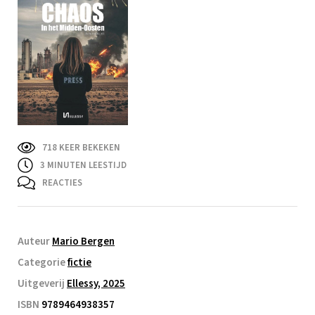
718 KEER BEKEKEN
3
MINUTEN LEESTIJD
REACTIES
Auteur
Mario Bergen
Categorie
fictie
Uitgeverij
Ellessy, 2025
ISBN
9789464938357