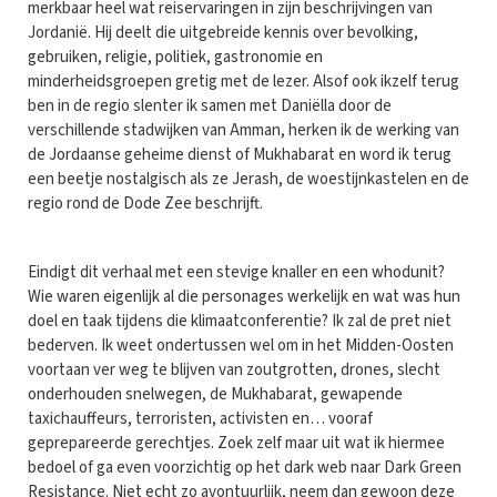
merkbaar heel wat reiservaringen in zijn beschrijvingen van
Jordanië. Hij deelt die uitgebreide kennis over bevolking,
gebruiken, religie, politiek, gastronomie en
minderheidsgroepen gretig met de lezer. Alsof ook ikzelf terug
ben in de regio slenter ik samen met Daniëlla door de
verschillende stadwijken van Amman, herken ik de werking van
de Jordaanse geheime dienst of Mukhabarat en word ik terug
een beetje nostalgisch als ze Jerash, de woestijnkastelen en de
regio rond de Dode Zee beschrijft.
Eindigt dit verhaal met een stevige knaller en een whodunit?
Wie waren eigenlijk al die personages werkelijk en wat was hun
doel en taak tijdens die klimaatconferentie? Ik zal de pret niet
bederven. Ik weet ondertussen wel om in het Midden-Oosten
voortaan ver weg te blijven van zoutgrotten, drones, slecht
onderhouden snelwegen, de Mukhabarat, gewapende
taxichauffeurs, terroristen, activisten en… vooraf
geprepareerde gerechtjes. Zoek zelf maar uit wat ik hiermee
bedoel of ga even voorzichtig op het dark web naar Dark Green
Resistance. Niet echt zo avontuurlijk, neem dan gewoon deze