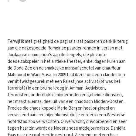
T
erwijl ik met gretigheid de pagina’s laat passeren denk ik terug
aan die nagespeelde Romeinse paardenrennen in Jerash met
Jordaanse commando’s aan de teugels, die plezante
doedelzakspeler in het antieke theater, enkel dagen kuren aan
de Dode Zee en de smakelijke mansaf schotel van chauffeur
Mahmoud in Wadi Musa. In 2009 had ik zelf ook een clandestien
verhit twistgesprek met een Palestijnse activist (of was het
terrorist?) in een bruine kroeg in Amman. Activisten,
terroristen, onderdrukte minderheden en geheime diensten,
het maakt allemaal deel uit van een chaotisch Midden-Oosten.
Precies die chaos koppelt Mario Bergen heel origineel en
verrassend aan een bijeenkomst die je eerder in een Westerse
hoofdstad zou verwachten. Onverwacht, onvoorbereid en zeer
tegen haar zin wordt de Nederlandse modejournaliste Daniëlla
Faas naar de conferentie gestuurd. Ze neemt meteen haar