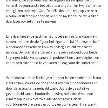
Bataineh, die eveneens een belangrijke rol zal spelen in dit
verhaal. De journaliste bestrijdt haar angsten en twijfels met te
veel glazen rode wijn. Gaat Daniëlla dezelfde weg op van haar
alcoholverslaafde moeder en heeft de mysterieuze Mr. Walker
daar later ook iets mee te maken?
Er is daar diezelfde nacht in het hotel een vals brandalarm en
samen met een derde figuur hotelgast, de half Griekse en half
Nederlandse zakenman Loukas Kallergis vlucht ze naar de
parking. De journaliste Daniëlla is meteen geboeid door beide
tegengestelde Europeanen en probeert hun aanwezigheid en
vooral betrokkenheid te verklaren de dag voor de conferentie.
Vanaf dan laat deze thriller je niet meer los en combineert Mario
Bergen heel handig de drie rode draden in dit hedendaags en
door de actualiteit ingehaald werk. Dat is de geestelijke
gezondheid van de hoofdrolspeelster, het klimaat van een
klimaattop in een niet zo evidente omgeving en de
voortdurende dreiging van oorlog en conflicten. Hij verwerkt