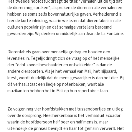
Het tweede hoofdstuk draagt de titel: “Verhalen uit de tijd dat
de dieren nog spraken”, al spreken de dieren in alle verhalen en
hebben ze soms zelfs bovennatuurlijke gaven. Verhelderend is
hier de korte inleiding, waarin we lezen dat dierenfabels in alle
culturen populair zijn en dat sommige vertellers beroemd
geworden zijn. Wij denken onmiddellijk aan Jean de La Fontaine.
Dierenfabels gaan over menselijk gedrag en houden een
levensles in. Tegelijk dringt zich de vraag op of het menselijke
dier “écht zoveel beschaafder en ontwikkelder” is dan de
andere diersoorten. Als je het verhaal van Mali, het nijlpaard,
leest, wordt duidelijk dat de mens gevaarlijker is dan het dier. Bij
dit verhaal staat een liedje op notenbalken, want alle
muzikanten hebben het in Mali op hun repertoire staan.
Zo volgen nog vier hoofdstukken met tussendoortjes en uitleg
over de oorsprong. Heel herkenbaar is het verhaal uit Ecuador
waarin de hoofdpersoon half beer en half mens is, maar
uiteindelijk de prinses bevrijdt en haar tot gemalin verwerft. Het