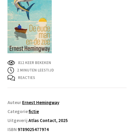
812 KEER BEKEKEN
2
MINUTEN LEESTIJD
REACTIES
Auteur
Ernest Hemingway
Categorie
fictie
Uitgeverij
Atlas Contact, 2025
ISBN
9789025477974