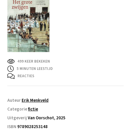
499 KEER BEKEKEN
5
MINUTEN LEESTIJD
REACTIES
Auteur
Erik Menkveld
Categorie
fictie
Uitgeverij
Van Oorschot, 2025
ISBN
9789028253148