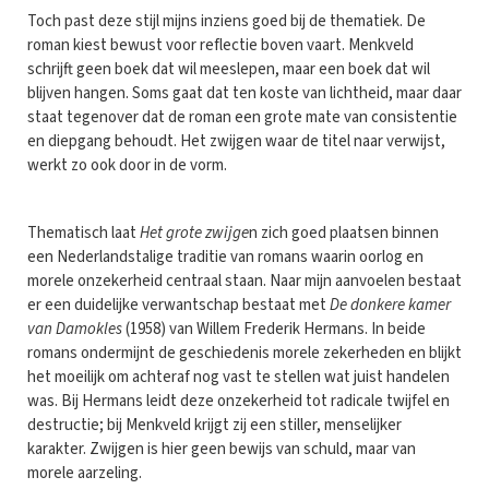
Toch past deze stijl mijns inziens goed bij de thematiek. De
roman kiest bewust voor reflectie boven vaart. Menkveld
schrijft geen boek dat wil meeslepen, maar een boek dat wil
blijven hangen. Soms gaat dat ten koste van lichtheid, maar daar
staat tegenover dat de roman een grote mate van consistentie
en diepgang behoudt. Het zwijgen waar de titel naar verwijst,
werkt zo ook door in de vorm.
Thematisch laat
Het grote zwijge
n zich goed plaatsen binnen
een Nederlandstalige traditie van romans waarin oorlog en
morele onzekerheid centraal staan. Naar mijn aanvoelen bestaat
er een duidelijke verwantschap bestaat met
De donkere kamer
van Damokles
(1958) van Willem Frederik Hermans. In beide
romans ondermijnt de geschiedenis morele zekerheden en blijkt
het moeilijk om achteraf nog vast te stellen wat juist handelen
was. Bij Hermans leidt deze onzekerheid tot radicale twijfel en
destructie; bij Menkveld krijgt zij een stiller, menselijker
karakter. Zwijgen is hier geen bewijs van schuld, maar van
morele aarzeling.