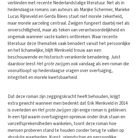
verbinden met recente Nederlandstalige literatuur. Net als in
hedendaagse romans van auteurs als Marijke Schermer, Marieke
Lucas Rijneveld en Gerda Blees staat niet morele zekerheid,
maar morele aarzeling centraal. Zwijgen fungeert daarbij niet als
onverschilligheid, maar als teken van verantwoordelijkheid en
ongemak wanneer vaste kaders ontbreken. Waar recente
literatuur deze thematiek vaak benadert vanuit het persoonlijke
en het lichamelijke, blijft Menkveld trouw aan een
beschouwende en historisch verankerde benadering. Juist
daardoor leest
Het grote zwijge
n ook vandaag als een roman die
vooruitloopt op hedendaagse vragen over overtuiging,
integriteit en morele kwetsbaarheid.
Dat deze roman zijn zeggingskracht heeft behouden, krijgt
extra gewicht wanneer men bedenkt dat Erik Menkveld in 2014
is overleden en
Het grote zwijgen
zijn enige roman is gebleven.
In een tijd waarin overtuigingen opnieuw onder druk staan en
vanzelfsprekendheden wankelen, toont deze roman hoe
mensen proberen stand te houden zonder terug te vallen op
absolute waarheden. Kunst, vriendschap en persoonlijke