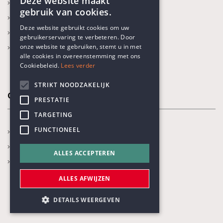
Deze website maakt
Recente activiteiten
gebruik van cookies.
Prijs Vrijzinnig Humanisme
ENGLISH
Deze website gebruikt cookies om uw
Boekenprijs
gebruikerservaring te verbeteren. Door
DUTCH
Karel Poma-lezing
onze website te gebruiken, stemt u in met
alle cookies in overeenstemming met ons
Cookiebeleid.
Lees verder
STRIKT NOODZAKELIJK
Onze thema's
PRESTATIE
TARGETING
FUNCTIONEEL
Jaarthema
Opvoeden en onderwijs
ALLES ACCEPTEREN
Gezondheidszorg
ALLES AFWIJZEN
DETAILS WEERGEVEN