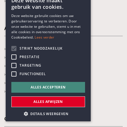
Deze website maakt
Onze thema's
gebruik van cookies.
ENGLISH
Deze website gebruikt cookies om uw
gebruikerservaring te verbeteren. Door
DUTCH
onze website te gebruiken, stemt u in met
Activiteiten
alle cookies in overeenstemming met ons
Cookiebeleid.
Lees verder
STRIKT NOODZAKELIJK
In de kijker
PRESTATIE
Kalender
TARGETING
Recente activiteiten
FUNCTIONEEL
Prijs Vrijzinnig Humanisme
Boekenprijs
ALLES ACCEPTEREN
Karel Poma-lezing
ALLES AFWIJZEN
DETAILS WEERGEVEN
Onze thema's