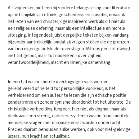
Als vrijdenker, met een bijzondere belangstelling voor literatuur
op het snijvlak van ethiek, geschiedenis en filosofie, ervaar ik
het lezen van een christelijk geïnspireerd werk als dit niet als
een religieuze oefening, maar als een intellectuele en morele
uitdaging. Integendeel: juist dergelijke teksten blijken vandaag
bijzonder aantrekkelijk, omdat zij vragen stellen die de grenzen
van hun eigen geloofskader overstijgen. Miltons gedicht dwingt
niet tot geloof, maar tot nadenken - over vrijheid,
verantwoordelijkheid, macht en innerlijke samenhang.
In een tijd waarin morele overtuigingen vaak worden
gerelativeerd of herleid tot persoonlijke voorkeur, is het
verhelderend om een auteur te lezen die zijn ethische positie
zonder ironie en zonder cynisme doordenkt tot het uiterste. De
christelijke verbeelding fungeert hier niet als dogma, maar als
denkraam: een streng, coherent systeem waarin fundamentele
menselijke vragen met maximale ernst worden onderzocht.
Precies daarom behouden zulke werken, ook voor niet-gelovige
lezers, hun kracht en actualiteit.