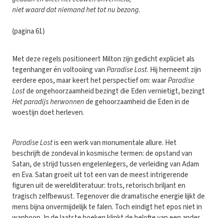
niet waard dat niemand het tot nu bezong.
(pagina 61)
Met deze regels positioneert Milton zijn gedicht expliciet als
tegenhanger én voltooiing van
Paradise Lost
. Hij herneemt zijn
eerdere epos, maar keert het perspectief om: waar
Paradise
Lost
de ongehoorzaamheid bezingt die Eden vernietigt, bezingt
Het paradijs herwonnen
de gehoorzaamheid die Eden in de
woestijn doet herleven.
Paradise Lost
is een werk van monumentale allure. Het
beschrijft de zondeval in kosmische termen: de opstand van
Satan, de strijd tussen engelenlegers, de verleiding van Adam
en Eva. Satan groeit uit tot een van de meest intrigerende
figuren uit de wereldliteratuur: trots, retorisch briljant en
tragisch zelfbewust. Tegenover die dramatische energie lijkt de
mens bijna onvermijdelijk te falen. Toch eindigt het epos niet in
wanhoop. In de laatste boeken klinkt de belofte van een ander,