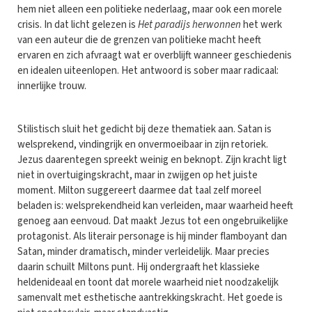
hem niet alleen een politieke nederlaag, maar ook een morele
crisis. In dat licht gelezen is
Het paradijs herwonnen
het werk
van een auteur die de grenzen van politieke macht heeft
ervaren en zich afvraagt wat er overblijft wanneer geschiedenis
en idealen uiteenlopen. Het antwoord is sober maar radicaal:
innerlijke trouw.
Stilistisch sluit het gedicht bij deze thematiek aan. Satan is
welsprekend, vindingrijk en onvermoeibaar in zijn retoriek.
Jezus daarentegen spreekt weinig en beknopt. Zijn kracht ligt
niet in overtuigingskracht, maar in zwijgen op het juiste
moment. Milton suggereert daarmee dat taal zelf moreel
beladen is: welsprekendheid kan verleiden, maar waarheid heeft
genoeg aan eenvoud. Dat maakt Jezus tot een ongebruikelijke
protagonist. Als literair personage is hij minder flamboyant dan
Satan, minder dramatisch, minder verleidelijk. Maar precies
daarin schuilt Miltons punt. Hij ondergraaft het klassieke
heldenideaal en toont dat morele waarheid niet noodzakelijk
samenvalt met esthetische aantrekkingskracht. Het goede is