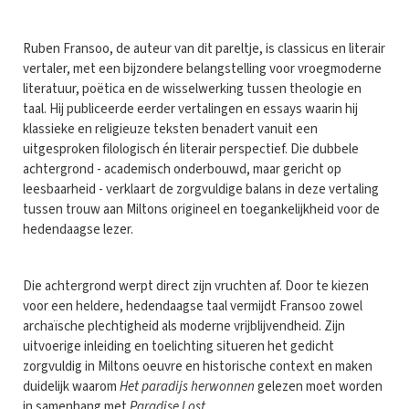
Ruben Fransoo, de auteur van dit pareltje, is classicus en literair
vertaler, met een bijzondere belangstelling voor vroegmoderne
literatuur, poëtica en de wisselwerking tussen theologie en
taal. Hij publiceerde eerder vertalingen en essays waarin hij
klassieke en religieuze teksten benadert vanuit een
uitgesproken filologisch én literair perspectief. Die dubbele
achtergrond - academisch onderbouwd, maar gericht op
leesbaarheid - verklaart de zorgvuldige balans in deze vertaling
tussen trouw aan Miltons origineel en toegankelijkheid voor de
hedendaagse lezer.
Die achtergrond werpt direct zijn vruchten af. Door te kiezen
voor een heldere, hedendaagse taal vermijdt Fransoo zowel
archaïsche plechtigheid als moderne vrijblijvendheid. Zijn
uitvoerige inleiding en toelichting situeren het gedicht
zorgvuldig in Miltons oeuvre en historische context en maken
duidelijk waarom
Het paradijs herwonnen
gelezen moet worden
in samenhang met
Paradise Lost
.