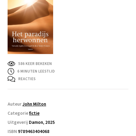
586 KEER BEKEKEN
6
MINUTEN LEESTIJD
REACTIES
Auteur
John Milton
Categorie
fictie
Uitgeverij
Damon, 2025
ISBN
9789463404068