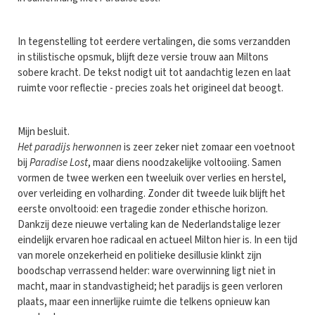
In tegenstelling tot eerdere vertalingen, die soms verzandden
in stilistische opsmuk, blijft deze versie trouw aan Miltons
sobere kracht. De tekst nodigt uit tot aandachtig lezen en laat
ruimte voor reflectie - precies zoals het origineel dat beoogt.
Mijn besluit.
Het paradijs herwonnen
is zeer zeker niet zomaar een voetnoot
bij
Paradise Lost
, maar diens noodzakelijke voltooiing. Samen
vormen de twee werken een tweeluik over verlies en herstel,
over verleiding en volharding. Zonder dit tweede luik blijft het
eerste onvoltooid: een tragedie zonder ethische horizon.
Dankzij deze nieuwe vertaling kan de Nederlandstalige lezer
eindelijk ervaren hoe radicaal en actueel Milton hier is. In een tijd
van morele onzekerheid en politieke desillusie klinkt zijn
boodschap verrassend helder: ware overwinning ligt niet in
macht, maar in standvastigheid; het paradijs is geen verloren
plaats, maar een innerlijke ruimte die telkens opnieuw kan