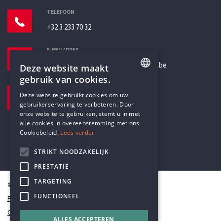
TELEFOON
+32 3 233 70 32
E-MAILADRES
secretariaat@humanistischverbond.be
Deze website maakt
gebruik van cookies.
BEZOEKADRES
ENGLISH
Deze website gebruikt cookies om uw
Pottenbrug 4
gebruikerservaring te verbeteren. Door
DUTCH
Antwerpen, 2000
onze website te gebruiken, stemt u in met
alle cookies in overeenstemming met ons
Cookiebeleid.
Lees verder
STRIKT NOODZAKELIJK
PRESTATIE
TARGETING
© Humanistisch Verbond 2026
FUNCTIONEEL
Privacy
Cookiestatement
ALLES ACCEPTEREN