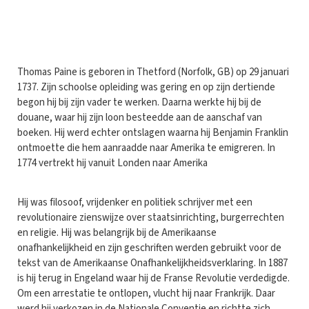
T
homas Paine is geboren in Thetford (Norfolk, GB) op 29 januari
1737. Zijn schoolse opleiding was gering en op zijn dertiende
begon hij bij zijn vader te werken. Daarna werkte hij bij de
douane, waar hij zijn loon besteedde aan de aanschaf van
boeken. Hij werd echter ontslagen waarna hij Benjamin Franklin
ontmoette die hem aanraadde naar Amerika te emigreren. In
1774 vertrekt hij vanuit Londen naar Amerika
Hij was filosoof, vrijdenker en politiek schrijver met een
revolutionaire zienswijze over staatsinrichting, burgerrechten
en religie. Hij was belangrijk bij de Amerikaanse
onafhankelijkheid en zijn geschriften werden gebruikt voor de
tekst van de Amerikaanse Onafhankelijkheidsverklaring. In 1887
is hij terug in Engeland waar hij de Franse Revolutie verdedigde.
Om een arrestatie te ontlopen, vlucht hij naar Frankrijk. Daar
werd hij verkozen in de Nationale Conventie en richtte zich