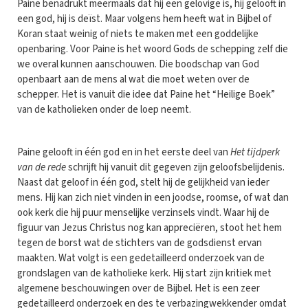
Paine benadrukt meermaals dat hij een gelovige is, hij gelooft in
een god, hij is deïst. Maar volgens hem heeft wat in Bijbel of
Koran staat weinig of niets te maken met een goddelijke
openbaring. Voor Paine is het woord Gods de schepping zelf die
we overal kunnen aanschouwen. Die boodschap van God
openbaart aan de mens al wat die moet weten over de
schepper. Het is vanuit die idee dat Paine het “Heilige Boek”
van de katholieken onder de loep neemt.
Paine gelooft in één god en in het eerste deel van
Het tijdperk
van de rede
schrijft hij vanuit dit gegeven zijn geloofsbelijdenis.
Naast dat geloof in één god, stelt hij de gelijkheid van ieder
mens. Hij kan zich niet vinden in een joodse, roomse, of wat dan
ook kerk die hij puur menselijke verzinsels vindt. Waar hij de
figuur van Jezus Christus nog kan appreciëren, stoot het hem
tegen de borst wat de stichters van de godsdienst ervan
maakten. Wat volgt is een gedetailleerd onderzoek van de
grondslagen van de katholieke kerk. Hij start zijn kritiek met
algemene beschouwingen over de Bijbel. Het is een zeer
gedetailleerd onderzoek en des te verbazingwekkender omdat