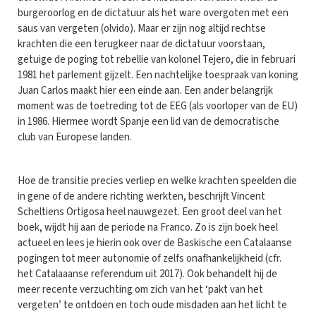
burgeroorlog en de dictatuur als het ware overgoten met een
saus van vergeten (olvido). Maar er zijn nog altijd rechtse
krachten die een terugkeer naar de dictatuur voorstaan,
getuige de poging tot rebellie van kolonel Tejero, die in februari
1981 het parlement gijzelt. Een nachtelijke toespraak van koning
Juan Carlos maakt hier een einde aan. Een ander belangrijk
moment was de toetreding tot de EEG (als voorloper van de EU)
in 1986. Hiermee wordt Spanje een lid van de democratische
club van Europese landen.
Hoe de transitie precies verliep en welke krachten speelden die
in gene of de andere richting werkten, beschrijft Vincent
Scheltiens Ortigosa heel nauwgezet. Een groot deel van het
boek, wijdt hij aan de periode na Franco. Zo is zijn boek heel
actueel en lees je hierin ook over de Baskische een Catalaanse
pogingen tot meer autonomie of zelfs onafhankelijkheid (cfr.
het Catalaaanse referendum uit 2017). Ook behandelt hij de
meer recente verzuchting om zich van het ‘pakt van het
vergeten’ te ontdoen en toch oude misdaden aan het licht te