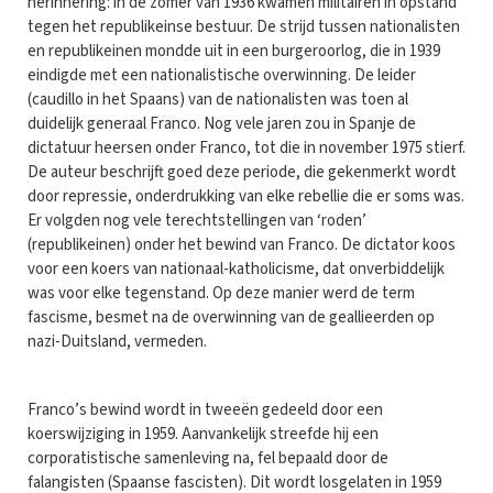
herinnering: in de zomer van 1936 kwamen militairen in opstand
tegen het republikeinse bestuur. De strijd tussen nationalisten
en republikeinen mondde uit in een burgeroorlog, die in 1939
eindigde met een nationalistische overwinning. De leider
(caudillo in het Spaans) van de nationalisten was toen al
duidelijk generaal Franco. Nog vele jaren zou in Spanje de
dictatuur heersen onder Franco, tot die in november 1975 stierf.
De auteur beschrijft goed deze periode, die gekenmerkt wordt
door repressie, onderdrukking van elke rebellie die er soms was.
Er volgden nog vele terechtstellingen van ‘roden’
(republikeinen) onder het bewind van Franco. De dictator koos
voor een koers van nationaal-katholicisme, dat onverbiddelijk
was voor elke tegenstand. Op deze manier werd de term
fascisme, besmet na de overwinning van de geallieerden op
nazi-Duitsland, vermeden.
Franco’s bewind wordt in tweeën gedeeld door een
koerswijziging in 1959. Aanvankelijk streefde hij een
corporatistische samenleving na, fel bepaald door de
falangisten (Spaanse fascisten). Dit wordt losgelaten in 1959