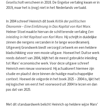
Gesellschaft
verscheen in 2018. De Engelse vertaling kwam er in
2019, maar het is (nog) niet in het Nederlands vertaald.
In 2004 schreef Heinrich dit boek
Kritik der politischen
Ökonomie – Eine Einführung in Das Kapital von Karl Marx
.
Helmer Stoel maakte hiervan de schitterende vertaling
Een
inleiding in Het Kapitaal van Karl Marx
. Hij schrijft in duidelijke
zinnen die nergens verzanden in te lange woordkramerij.
Uitgeverij Grondwerk biedt verzorgd zetwerk en een heldere
bladschikking voor een mooie uitgave. Hoewel het Duitse werk
reeds dateert van 2004, blijft het de meest gebruikte inleiding
tot Marx’ economische werk. Voor deze uitgave schreef
Heinrich een nieuw voorwoord. Hij actualiseert hiermee zijn
studie en plaatst deze binnen de huidige maatschappelijke
context. Hoewel de volgorde in het boek 2025 – 2004 is, lijkt het
mij logischer om eerst het voorwoord uit 2004 te lezen en dan
pas dat van 2025.
Met dit standaardwerk belicht Heinrich op heldere wijze Marx’