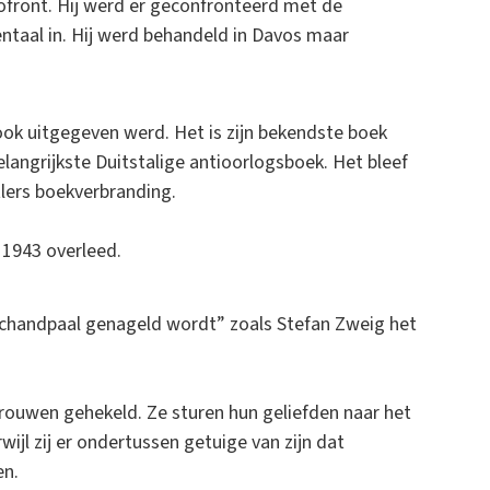
nzofront. Hij werd er geconfronteerd met de
entaal in. Hij werd behandeld in Davos maar
ook uitgegeven werd. Het is zijn bekendste boek
angrijkste Duitstalige antioorlogsboek. Het bleef
tlers boekverbranding.
 1943 overleed.
schandpaal genageld wordt” zoals Stefan Zweig het
vrouwen gehekeld. Ze sturen hun geliefden naar het
wijl zij er ondertussen getuige van zijn dat
en.