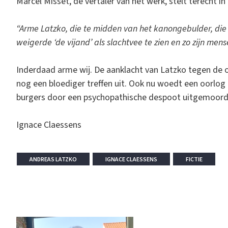
Marcel Misset, de vertaler van het werk, stelt terecht in
“Arme Latzko, die te midden van het kanongebulder, die 
weigerde ‘de vijand’ als slachtvee te zien en zo zijn men
Inderdaad arme wij. De aanklacht van Latzko tegen de o
nog een bloediger treffen uit. Ook nu woedt een oorlog 
burgers door een psychopathische despoot uitgemoord
Ignace Claessens
ANDREAS LATZKO
IGNACE CLAESSENS
FICTIE