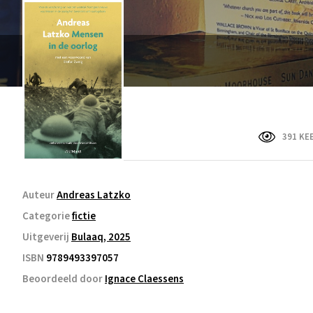
391 KE
Auteur
Andreas Latzko
Categorie
fictie
Uitgeverij
Bulaaq, 2025
ISBN
9789493397057
Beoordeeld door
Ignace Claessens