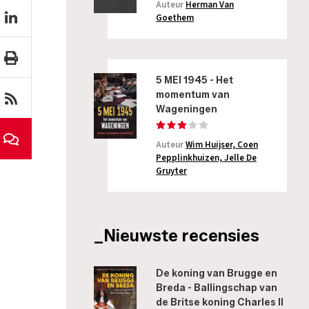
Auteur
Herman Van
Goethem
5 MEI 1945 - Het
momentum van
Wageningen
Auteur
Wim Huijser, Coen
Pepplinkhuizen, Jelle De
Gruyter
_Nieuwste recensies
De koning van Brugge en
Breda - Ballingschap van
de Britse koning Charles II