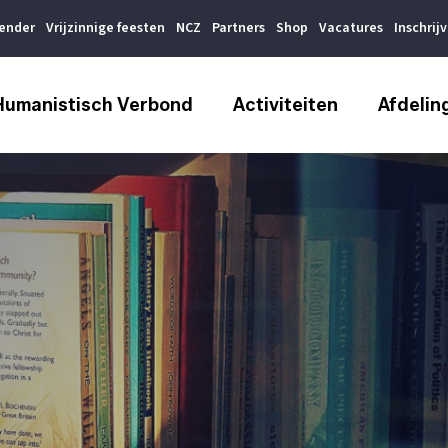
lender
Vrijzinnige feesten
NCZ
Partners
Shop
Vacatures
Inschrij
Humanistisch Verbond
Activiteiten
Afdelin