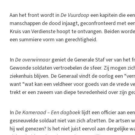
Aan het front wordt in
De Vuurdoop
een kapitein die een
manschappen de dood injaagt, geconfronteerd met een ij
Kruis van Verdienste hoopt te ontvangen. Beiden word
een summiere vorm van gerechtigheid.
In
De overwinnaar
geniet de Generale Staf ver van het 
Gewonde soldaten vertroebelen de sfeer. Zij mogen zich
ziekenhuis blijven. De Generaal vindt de oorlog een “v
want “wat kan een veldheer voor goeds van de vrede ver
trekt er een zweem van diepe tevredenheid over zijn ge
In
De Kameraad – Een dagboek
lijdt een officier aan e
gesneuvelde soldaat niet van zich afzetten. De artsen 
hij wel genezen? Is het niet juist eervol aan dergelijke 