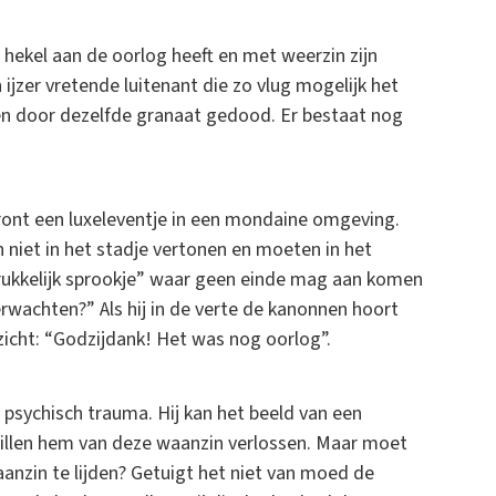
 hekel aan de oorlog heeft en met weerzin zijn
zer vretende luitenant die zo vlug mogelijk het
en door dezelfde granaat gedood. Er bestaat nog
front een luxeleventje in een mondaine omgeving.
 niet in het stadje vertonen en moeten in het
errukkelijk sprookje” waar geen einde mag aan komen
wachten?” Als hij in de verte de kanonnen hoort
zicht: “Godzijdank! Het was nog oorlog”.
en psychisch trauma. Hij kan het beeld van een
willen hem van deze waanzin verlossen. Maar moet
waanzin te lijden? Getuigt het niet van moed de