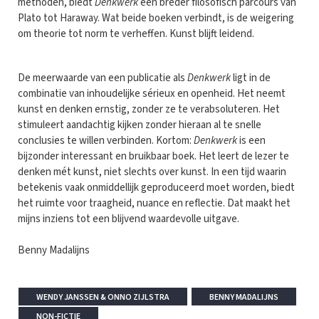
methoden, biedt
Denkwerk
een breder filosofisch parcours van
Plato tot Haraway. Wat beide boeken verbindt, is de weigering
om theorie tot norm te verheffen. Kunst blijft leidend.
De meerwaarde van een publicatie als
Denkwerk
ligt in de
combinatie van inhoudelijke sérieux en openheid. Het neemt
kunst en denken ernstig, zonder ze te verabsoluteren. Het
stimuleert aandachtig kijken zonder hieraan al te snelle
conclusies te willen verbinden. Kortom:
Denkwerk
is een
bijzonder interessant en bruikbaar boek. Het leert de lezer te
denken mét kunst, niet slechts over kunst. In een tijd waarin
betekenis vaak onmiddellijk geproduceerd moet worden, biedt
het ruimte voor traagheid, nuance en reflectie. Dat maakt het
mijns inziens tot een blijvend waardevolle uitgave.
Benny Madalijns
WENDY JANSSEN & ONNO ZIJLSTRA
BENNY MADALIJNS
NON-FICTIE