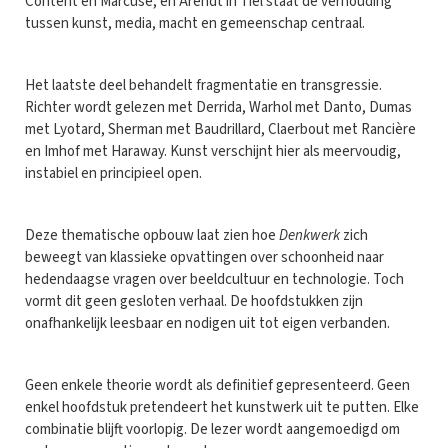
Content en Marcuse, en Arendt in Tiel staat de verhouding
tussen kunst, media, macht en gemeenschap centraal.
Het laatste deel behandelt fragmentatie en transgressie.
Richter wordt gelezen met Derrida, Warhol met Danto, Dumas
met Lyotard, Sherman met Baudrillard, Claerbout met Rancière
en Imhof met Haraway. Kunst verschijnt hier als meervoudig,
instabiel en principieel open.
Deze thematische opbouw laat zien hoe
Denkwerk
zich
beweegt van klassieke opvattingen over schoonheid naar
hedendaagse vragen over beeldcultuur en technologie. Toch
vormt dit geen gesloten verhaal. De hoofdstukken zijn
onafhankelijk leesbaar en nodigen uit tot eigen verbanden.
Geen enkele theorie wordt als definitief gepresenteerd. Geen
enkel hoofdstuk pretendeert het kunstwerk uit te putten. Elke
combinatie blijft voorlopig. De lezer wordt aangemoedigd om