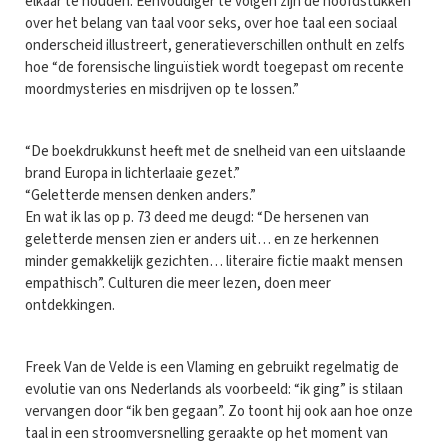
elkaar te houden. Eenvoudiger te volgen zijn de hoofdstukken
over het belang van taal voor seks, over hoe taal een sociaal
onderscheid illustreert, generatieverschillen onthult en zelfs
hoe “de forensische linguïstiek wordt toegepast om recente
moordmysteries en misdrijven op te lossen.”
“De boekdrukkunst heeft met de snelheid van een uitslaande
brand Europa in lichterlaaie gezet.”
“Geletterde mensen denken anders.”
En wat ik las op p. 73 deed me deugd: “De hersenen van
geletterde mensen zien er anders uit… en ze herkennen
minder gemakkelijk gezichten… literaire fictie maakt mensen
empathisch”. Culturen die meer lezen, doen meer
ontdekkingen.
Freek Van de Velde is een Vlaming en gebruikt regelmatig de
evolutie van ons Nederlands als voorbeeld: “ik ging” is stilaan
vervangen door “ik ben gegaan”. Zo toont hij ook aan hoe onze
taal in een stroomversnelling geraakte op het moment van