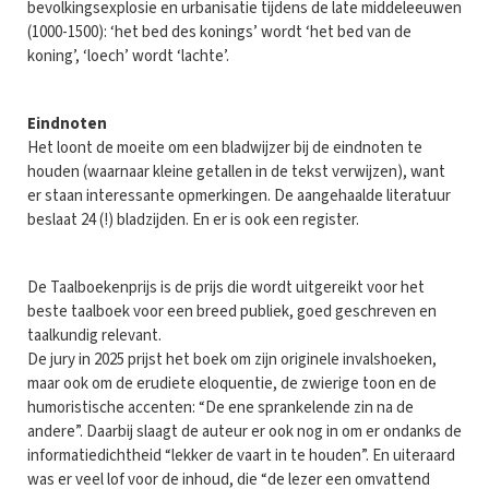
bevolkingsexplosie en urbanisatie tijdens de late middeleeuwen
(1000-1500): ‘het bed des konings’ wordt ‘het bed van de
koning’, ‘loech’ wordt ‘lachte’.
Eindnoten
Het loont de moeite om een bladwijzer bij de eindnoten te
houden (waarnaar kleine getallen in de tekst verwijzen), want
er staan interessante opmerkingen. De aangehaalde literatuur
beslaat 24 (!) bladzijden. En er is ook een register.
De Taalboekenprijs is de prijs die wordt uitgereikt voor het
beste taalboek voor een breed publiek, goed geschreven en
taalkundig relevant.
De jury in 2025 prijst het boek om zijn originele invalshoeken,
maar ook om de erudiete eloquentie, de zwierige toon en de
humoristische accenten: “De ene sprankelende zin na de
andere”. Daarbij slaagt de auteur er ook nog in om er ondanks de
informatiedichtheid “lekker de vaart in te houden”. En uiteraard
was er veel lof voor de inhoud, die “de lezer een omvattend