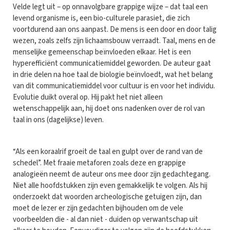
Velde legt uit – op onnavolgbare grappige wijze – dat taal een
levend organisme is, een bio-culturele parasiet, die zich
voortdurend aan ons aanpast. De mens is een door en door talig
wezen, zoals zelfs zijn lichaamsbouw verraadt. Taal, mens en de
menselijke gemeenschap beïnvloeden elkaar. Het is een
hyperefficiënt communicatiemiddel geworden. De auteur gaat
in drie delen na hoe taal de biologie beïnvloedt, wat het belang
van dit communicatiemiddel voor cultuur is en voor het individu.
Evolutie duikt overal op. Hij pakt het niet alleen
wetenschappelijk aan, hij doet ons nadenken over de rol van
taal in ons (dagelijkse) leven.
“Als een koraalrif groeit de taal en gulpt over de rand van de
schedel”. Met fraaie metaforen zoals deze en grappige
analogieën neemt de auteur ons mee door zijn gedachtegang.
Niet alle hoofdstukken zijn even gemakkelijk te volgen. Als hij
onderzoekt dat woorden archeologische getuigen zijn, dan
moet de lezer er zijn gedachten bijhouden om de vele
voorbeelden die - al dan niet - duiden op verwantschap uit