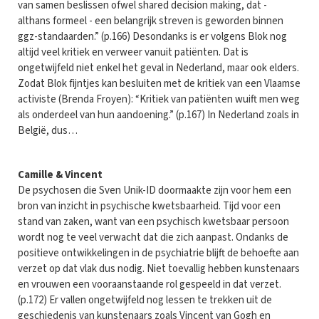
van samen beslissen ofwel shared decision making, dat -
althans formeel - een belangrijk streven is geworden binnen
ggz-standaarden.” (p.166) Desondanks is er volgens Blok nog
altijd veel kritiek en verweer vanuit patiënten. Dat is
ongetwijfeld niet enkel het geval in Nederland, maar ook elders.
Zodat Blok fijntjes kan besluiten met de kritiek van een Vlaamse
activiste (Brenda Froyen): “Kritiek van patiënten wuift men weg
als onderdeel van hun aandoening.” (p.167) In Nederland zoals in
België, dus…
Camille & Vincent
De psychosen die Sven Unik-ID doormaakte zijn voor hem een
bron van inzicht in psychische kwetsbaarheid. Tijd voor een
stand van zaken, want van een psychisch kwetsbaar persoon
wordt nog te veel verwacht dat die zich aanpast. Ondanks de
positieve ontwikkelingen in de psychiatrie blijft de behoefte aan
verzet op dat vlak dus nodig. Niet toevallig hebben kunstenaars
en vrouwen een vooraanstaande rol gespeeld in dat verzet.
(p.172) Er vallen ongetwijfeld nog lessen te trekken uit de
geschiedenis van kunstenaars zoals Vincent van Gogh en