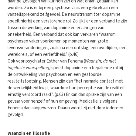
daar de gevolgen van kunnen zijn en wat eraan gedaan kan
worden. Zo is er bij een psychose vaak een gebrek aan een
vanzelfsprekend zelfgevoel. De neurotransmitter dopamine
speelt hierbij een verstorende rol. Zo lijkt er een verband te zijn
tussen de werking van dopamine en ervaringen van
onzekerheid. Een verband dat ook kan verklaren “waarom
psychosen vaker voorkomen op momenten van grote
levensveranderingen, zoals na een ontslag, een overlijden, een
wereldreis, of een verliefdheid.” (p.46)
Ook voor psychiater Esther van Fenema (
Waanzin, de niet
ingeloste voorspelling)
speelt dopamine een bepalende rol bij
de ontwikkeling van psychosen en een gestoorde
realiteitstoetsing. Mensen zijn dan “het normale contact met
de werkelijkheid kwijt, waardoor hun perceptie van de realiteit
ernstig verstoord raakt”. (p.63) Er kan dan sprake zijn van een
gevaar voor henzelf of hun omgeving. Medicatie is volgens
Fenema dan aangewezen. Daarin wordt zij niet door iedereen
gevolgd.
Waanzin en filosofie