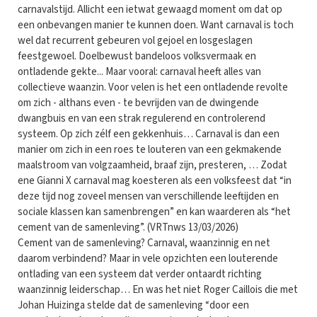
carnavalstijd. Allicht een ietwat gewaagd moment om dat op
een onbevangen manier te kunnen doen. Want carnaval is toch
wel dat recurrent gebeuren vol gejoel en losgeslagen
feestgewoel. Doelbewust bandeloos volksvermaak en
ontladende gekte... Maar vooral: carnaval heeft alles van
collectieve waanzin. Voor velen is het een ontladende revolte
om zich - althans even - te bevrijden van de dwingende
dwangbuis en van een strak regulerend en controlerend
systeem. Op zich zélf een gekkenhuis… Carnaval is dan een
manier om zich in een roes te louteren van een gekmakende
maalstroom van volgzaamheid, braaf zijn, presteren, … Zodat
ene Gianni X carnaval mag koesteren als een volksfeest dat “in
deze tijd nog zoveel mensen van verschillende leeftijden en
sociale klassen kan samenbrengen” en kan waarderen als “het
cement van de samenleving”. (VRTnws 13/03/2026)
Cement van de samenleving? Carnaval, waanzinnig en net
daarom verbindend? Maar in vele opzichten een louterende
ontlading van een systeem dat verder ontaardt richting
waanzinnig leiderschap… En was het niet Roger Caillois die met
Johan Huizinga stelde dat de samenleving “door een