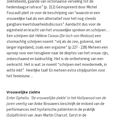
ziektebeeld, gaande van victoriaanse verveling tot de
hedendaagse ratrace.” (p. 212) Geïnspireerd door Michel
Foucault pleit ze voor de beschrijving van “waanzin in een
vrouwelijke taal als een alternatief voor het nog steeds
gangbare kwetsbaarheidsdiscours”. Aandacht dus voor de
eigenheid en kracht van het vrouwelijke spreken en schrijven…
Een schrijven dat Hélène Cixous (
De lach van Medusa
) een
stormachtig schrijven noemt: “vrij als de zee, golvend, niet
langer ingedamd, zoals een orgasme.” (p.227 - 228) Meteen een
oproep voor een terugkeer naar de dieptes van het vrouw-zijn,
onbeschaamd en luidruchtig. Het is de ontketening van een
oerkracht. Het is wat ze noemt “schrijven met moedermelk, in
witte inkt”. Heerlijke taal! En meteen extra strijdpunten voor
het feminisme…
Vrouwelijke ziekte
Enter Ophelia. ‘De vrouwelijke ziekte’ in het Hollywood van de
jaren veertig
van Anke Brouwers beschrijft de invloed van de
performances met hysterische patiënten in de praktijk
(
Salpêtrière
) van Jean-Martin Charcot. Eerst in de