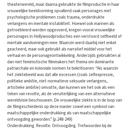
theaterwereld, maar daarna gebruikte de filmproductie in haar
vrouwelijke beeldvorming opvallend vaak personages met
psychologische problemen zoals trauma, onderdrukte
verlangens en mentale instabiliteit. Hoewel ook mannen als
getroebleerd werden opgevoerd, kregen vooral vrouwelijke
personages in Hollywoodproducties een verstoord zelfbeeld of
mentale aandoeningen mee. Waanzin werd daarbij niet enkel
geacteerd, maar ook gebruikt als narratief middel voor het
verhaal en de personageontwikkeling. Anderzijds gebruikten al
dan niet feministische filmmakers het thema om dominante
patriarchale en koloniale normen te bekritiseren: “Als waanzin
het ziektebeeld was dat alle excessen (zoals zelfexpressie,
politieke ambitie, niet-normatieve seksuele verlangens,
artistieke ambitie) omvatte, dan kunnen we het ook als een
teken van revolte, als de veruiterlijking van een alternatieve
wereldvisie beschouwen. De vrouwelijke ziekte is in de loop van
de filmgeschiedenis op deze manier zowel een symbool van
maatschappelijke onderdrukking als van maatschappelijke
ontvoogding geworden.” (p.248-249)
Onderdrukking. Revolte. Ontvoogding. Trefwoorden bij de