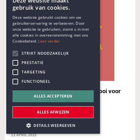
Deze website maakt
gebruik van cookies.
ENGLISH
Deze website gebruikt cookies om uw
gebruikerservaring te verbeteren. Door
DUTCH
onze website te gebruiken, stemt u in met
alle cookies in overeenstemming met ons
Cookiebeleid.
Lees verder
STRIKT NOODZAKELIJK
PRESTATIE
TARGETING
FUNCTIONEEL
We informeren ons kapot - Pleidooi voor
ALLES ACCEPTEREN
onwetendheid
Auteur
Alain Surkol
ALLES AFWIJZEN
Categorie
Non-fictie
DETAILS WEERGEVEN
12 APRIL 2025