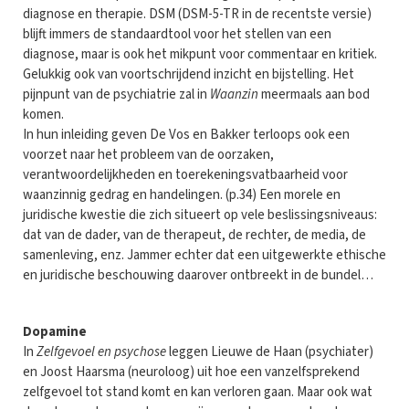
diagnose en therapie. DSM (DSM-5-TR in de recentste versie)
blijft immers de standaardtool voor het stellen van een
diagnose, maar is ook het mikpunt voor commentaar en kritiek.
Gelukkig ook van voortschrijdend inzicht en bijstelling. Het
pijnpunt van de psychiatrie zal in
Waanzin
meermaals aan bod
komen.
In hun inleiding geven De Vos en Bakker terloops ook een
voorzet naar het probleem van de oorzaken,
verantwoordelijkheden en toerekeningsvatbaarheid voor
waanzinnig gedrag en handelingen. (p.34) Een morele en
juridische kwestie die zich situeert op vele beslissingsniveaus:
dat van de dader, van de therapeut, de rechter, de media, de
samenleving, enz. Jammer echter dat een uitgewerkte ethische
en juridische beschouwing daarover ontbreekt in de bundel…
Dopamine
In
Zelfgevoel en psychose
leggen Lieuwe de Haan (psychiater)
en Joost Haarsma (neuroloog) uit hoe een vanzelfsprekend
zelfgevoel tot stand komt en kan verloren gaan. Maar ook wat