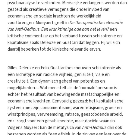
psychoanalyse te verbinden. Menselijke verlangens werden dan
gesteld als creatieve vermogens die onder invloed van
economische en sociale krachten de werkelijkheid
voortbrengen. Moeyaert geeft in
De therapeutische relevantie
van Anti-Oedipus
.
Een krankzinnige ode aan het leven?
een
kritische commentaar op het verband tussen schizofrenie en
kapitalisme zoals Deleuze en Guattari dat leggen. Hij wil zich
daarbij beperken tot de klinische relevantie ervan.
Gilles Deleuze en Felix Guattari beschouwen schizofrenie als
een archetype van radicale vrijheid, genialiteit, visie en
creativiteit. Een dynamisch geheel van potenties en
mogelijkheden… Wat men stelt als de ‘normale’ persoon is
echter het resultaat van bedwingende maatschappelijke en
economische krachten. Eenvoudig gezegd: het kapitalistische
systeem met zijn consumentisme, warenfetisjisme, groei- en
winstprincipes, vervreemding, ratrace, geestdodende arbeid,
enz. zorgt voor een gesublimeerde, maar dociele waanzin.
Volgens Moyaert kan de metafysica van
Anti-Oedipus
dan ook
begrepen worden als “een ethiek, in de zin van een leer over de