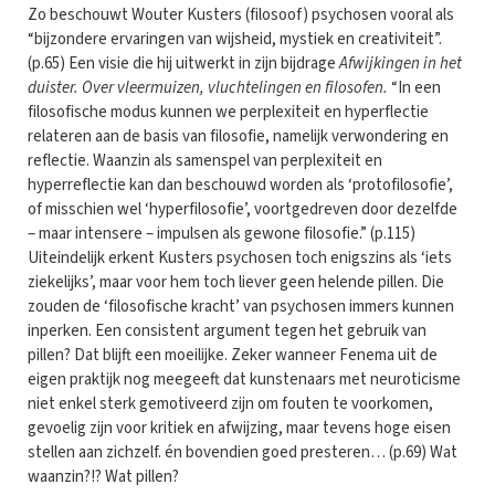
Zo beschouwt Wouter Kusters (filosoof) psychosen vooral als
“bijzondere ervaringen van wijsheid, mystiek en creativiteit”.
(p.65) Een visie die hij uitwerkt in zijn bijdrage
Afwijkingen in het
duister. Over vleermuizen, vluchtelingen en filosofen.
“In een
filosofische modus kunnen we perplexiteit en hyperflectie
relateren aan de basis van filosofie, namelijk verwondering en
reflectie. Waanzin als samenspel van perplexiteit en
hyperreflectie kan dan beschouwd worden als ‘protofilosofie’,
of misschien wel ‘hyperfilosofie’, voortgedreven door dezelfde
– maar intensere – impulsen als gewone filosofie.” (p.115)
Uiteindelijk erkent Kusters psychosen toch enigszins als ‘iets
ziekelijks’, maar voor hem toch liever geen helende pillen. Die
zouden de ‘filosofische kracht’ van psychosen immers kunnen
inperken. Een consistent argument tegen het gebruik van
pillen? Dat blijft een moeilijke. Zeker wanneer Fenema uit de
eigen praktijk nog meegeeft dat kunstenaars met neuroticisme
niet enkel sterk gemotiveerd zijn om fouten te voorkomen,
gevoelig zijn voor kritiek en afwijzing, maar tevens hoge eisen
stellen aan zichzelf. én bovendien goed presteren… (p.69) Wat
waanzin?!? Wat pillen?