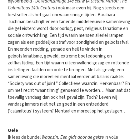
bijvoorbeeld -
De waanzinnige 14e eeuw
(
A Distant Mirror: The
Calamitous 14th Century
) ook maar even bij. Nog steeds een
bestseller als het gaat om waanzinnige tijden. Barabara
Tuchman beschrijft er een tanende middeleeuwse samenleving
die geteisterd wordt door oorlog, pest, religieus fanatisme en
sociale ontwrichting. Een tijd waarin mensen allerlei rampen
zagen als een goddelijke straf voor zondigheid en geloofsafval.
En meenden redding, genade en heil te vinden in
geloofsfanatisme, geweld, extreme boetedoening en
zelfkastijding. Een tijd waarin uiteenvallend gezag en rottende
instellingen faalden om orde te brengen. Met als gevolg een
samenleving die moreel en mentaal verder uit balans raakte:
“Society was out of joint.” Collectieve waanzin. Herkenbaar? En
om met recht ‘waanzinnig’ genoemd te worden… Maar laat dat
toevallig vandaag dan ook het geval zijn. Toch? Leven wij
vandaag immers niet net zo goed in een ontredderd
(‘calamitous’) systeem? Mentaal en moreel op hol geslagen…
Oele
Ik lees de bundel
Waanzin. Een gids door de gekte
in volle