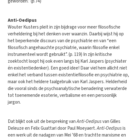
geworden.” (p.74)
Anti-Oedipus
Wouter Kusters pleit in zijn bijdrage voor meer filosofische
verheldering bij het denken over waanzin. Daarbij wijst hij op
het beperkende discours van de psychiatrie en van “een
filosofisch angehauchte psychiatrie, waarin filosofie enkel
instrumenteel wordt gebruikt”. (p. 119) In zijn kritische
zoektocht loopt hij ook even langs bij Karl Jaspers (psychiater
én existentiedenker). Een goed idee! Daar viel hem allicht niet
enkel het verband tussen existentiefilosofie en psychiatrie op,
maar ook het heldere taalgebruik van Karl Jaspers. Helderheid
die vooral sinds de psychoanalytische benadering verwaterde
tot toenemende esoterie, verbalisme en een persoonlijk
jargon.
Dat blijkt ook uit de bespreking van
Anti-Oedipus
van Gilles
Deleuze en Felix Guattari door Paul Moeyaert.
Anti-Oedipus
is
een werk uit de nadagen van Mei ’68 en trachtte marxisme en