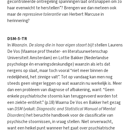
gecontroleerde ontregeling spanningen laat ontsnappen om zo
haar evenwicht te herstellen”? Brengen we dan meteen ook
maar de
repressieve tolerantie
van Herbert Marcuse in
herinnering?
DSM-5-TR
In
Waanzin. De slang die in haar eigen staart bijt
stellen Laurens
De Vos (Vlaamse prof theater- en literatuurwetenschap
Universiteit Amsterdam) en Lottie Bakker (Nederlandse
psychologe én ervaringsdeskundige) waanzin als iets dat
nergens op slaat, maar toch vooral “niet meer binnen de
redelijkheid, het zinnige valt”. Tot op vandaag kan men nog
steeds geen vinger leggen op wat waanzin nu werkelijk is. Meer
dan een probleem van diagnose of afbakening, want: “Geen
enkele psychiatrische stoornis kan teruggevoerd worden tot
een ziekte-entiteit.” (p.18) Waarna De Vos en Bakker het gezag
van
DSM
(voluit:
Diagnostic and Statistical Manual of Mental
Disorders
) het beruchte handboek voor de classificatie van
psychische stoornissen, in vraag stellen. Niet onverwacht,
want een heikel punt wanneer het gaat over psychiatrische