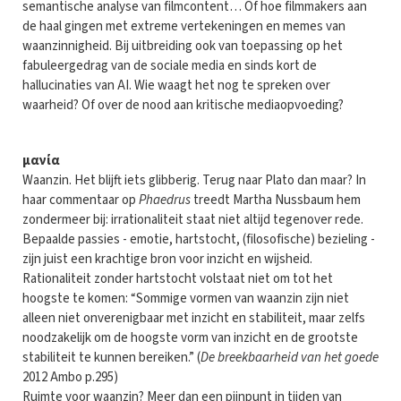
semantische analyse van filmcontent… Of hoe filmmakers aan
de haal gingen met extreme vertekeningen en memes van
waanzinnigheid. Bij uitbreiding ook van toepassing op het
fabuleergedrag van de sociale media en sinds kort de
hallucinaties van AI. Wie waagt het nog te spreken over
waarheid? Of over de nood aan kritische mediaopvoeding?
μανία
Waanzin. Het blijft iets glibberig. Terug naar Plato dan maar? In
haar commentaar op
Phaedrus
treedt Martha Nussbaum hem
zondermeer bij: irrationaliteit staat niet altijd tegenover rede.
Bepaalde passies - emotie, hartstocht, (filosofische) bezieling -
zijn juist een krachtige bron voor inzicht en wijsheid.
Rationaliteit zonder hartstocht volstaat niet om tot het
hoogste te komen: “Sommige vormen van waanzin zijn niet
alleen niet onverenigbaar met inzicht en stabiliteit, maar zelfs
noodzakelijk om de hoogste vorm van inzicht en de grootste
stabiliteit te kunnen bereiken.” (
De breekbaarheid van het goede
2012 Ambo p.295)
Ruimte voor waanzin? Meer dan een pijnpunt in tijden van