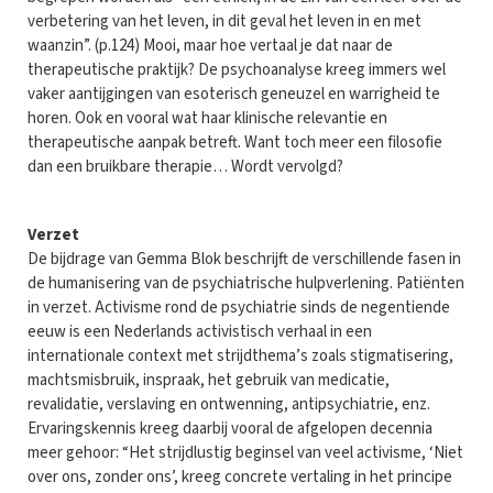
verbetering van het leven, in dit geval het leven in en met
waanzin”. (p.124) Mooi, maar hoe vertaal je dat naar de
therapeutische praktijk? De psychoanalyse kreeg immers wel
vaker aantijgingen van esoterisch geneuzel en warrigheid te
horen. Ook en vooral wat haar klinische relevantie en
therapeutische aanpak betreft. Want toch meer een filosofie
dan een bruikbare therapie… Wordt vervolgd?
Verzet
De bijdrage van Gemma Blok beschrijft de verschillende fasen in
de humanisering van de psychiatrische hulpverlening. Patiënten
in verzet. Activisme rond de psychiatrie sinds de negentiende
eeuw is een Nederlands activistisch verhaal in een
internationale context met strijdthema’s zoals stigmatisering,
machtsmisbruik, inspraak, het gebruik van medicatie,
revalidatie, verslaving en ontwenning, antipsychiatrie, enz.
Ervaringskennis kreeg daarbij vooral de afgelopen decennia
meer gehoor: “Het strijdlustig beginsel van veel activisme, ‘Niet
over ons, zonder ons’, kreeg concrete vertaling in het principe