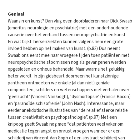
Geniaal
Waanzin en kunst? Dan vlug even doorbladeren naar Dick Swaab
(emeritus neurologie en psychiatrie) met een onderhoudende
causerie over het verband tussen neuropsychiatrie en kunst.
En wat blijkt: hersenziekten kunnen volgens hem een grote
invloed hebben op het maken van kunst. (p.82) Dus neemt
Swaab ons eerst mee naar vroegere tijden toen patiënten met
neuropsychotische stoornissen nog als gevangenen werden
opgesloten en onheus behandeld. Maar waarna het gelukkig
beter wordt. In zijn gidsbeurt doorheen het kunstzinnige
pantheon ontmoeten we enkele (al dan niet) geniale
componisten, schilders en wetenschappers met verhalen over
‘geelzucht’ (Vincent Van Gogh), ‘dysmorfopsie’ (Francis Bacon)
en ‘paranoïde schizofrenie’ (John Nash). Interessante, maar
eerder anekdotische illustraties van “de relatief sterke relatie
tussen creativiteit en psychopathologie”. (p.97) Met een
knipoog geeft Swaab nog mee “dat patiënten veel vaker om
medicatie tegen angst en onrust vroegen wanneer er een
schilderij van Vincent Van Gogh of een abstract schilderij van