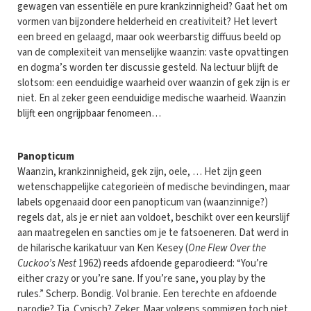
gewagen van essentiële en pure krankzinnigheid? Gaat het om
vormen van bijzondere helderheid en creativiteit? Het levert
een breed en gelaagd, maar ook weerbarstig diffuus beeld op
van de complexiteit van menselijke waanzin: vaste opvattingen
en dogma’s worden ter discussie gesteld. Na lectuur blijft de
slotsom: een eenduidige waarheid over waanzin of gek zijn is er
niet. En al zeker geen eenduidige medische waarheid. Waanzin
blijft een ongrijpbaar fenomeen…
Panopticum
Waanzin, krankzinnigheid, gek zijn, oele, … Het zijn geen
wetenschappelijke categorieën of medische bevindingen, maar
labels opgenaaid door een panopticum van (waanzinnige?)
regels dat, als je er niet aan voldoet, beschikt over een keurslijf
aan maatregelen en sancties om je te fatsoeneren. Dat werd in
de hilarische karikatuur van Ken Kesey (
One Flew Over the
Cuckoo’s Nest
1962) reeds afdoende geparodieerd: “You’re
either crazy or you’re sane. If you’re sane, you play by the
rules.” Scherp. Bondig. Vol branie. Een terechte en afdoende
parodie? Tja. Cynisch? Zeker. Maar volgens sommigen toch niet