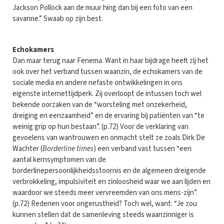
Jackson Pollock aan de muur hing dan bij een foto van een
savanne.” Swaab op zijn best.
Echokamers
Dan maar terug naar Fenema. Want in haar bijdrage heeft zij het
ook over het verband tussen waanzin, de echokamers van de
sociale media en andere nefaste ontwikkelingen in ons
eigenste internettijdperk. Zij overloopt de intussen toch wel
bekende oorzaken van de “worsteling met onzekerheid,
dreiging en eenzaamheid” en de ervaring bij patiënten van “te
weinig grip op hun bestaan”. (p.72) Voor de verklaring van
gevoelens van wantrouwen en onmacht stelt ze zoals Dirk De
Wachter (
Borderline times
) een verband vast tussen “een
aantal kernsymptomen van de
borderlinepersoonlijkheidsstoornis en de algemeen dreigende
verbrokkeling, impulsiviteit en zinloosheid waar we aan lijden en
waardoor we steeds meer vervreemden van ons mens-zijn”.
(p.72) Redenen voor ongerustheid? Toch wel, want: “Je zou
kunnen stellen dat de samenleving steeds waanzinniger is